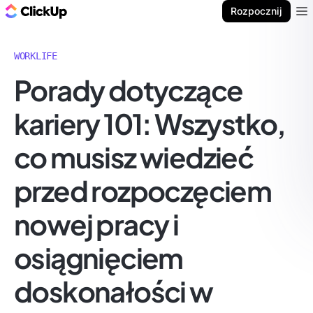
ClickUp Blog
Rozpocznij
Ope
WORKLIFE
Porady dotyczące
kariery 101: Wszystko,
co musisz wiedzieć
przed rozpoczęciem
nowej pracy i
osiągnięciem
doskonałości w