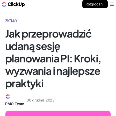
ClickUp Blog
Rozpocznij
Ope
ZWINNY
Jak przeprowadzić
udaną sesję
planowania PI: Kroki,
wyzwania i najlepsze
praktyki
30 grudnia 2023
PMO Team