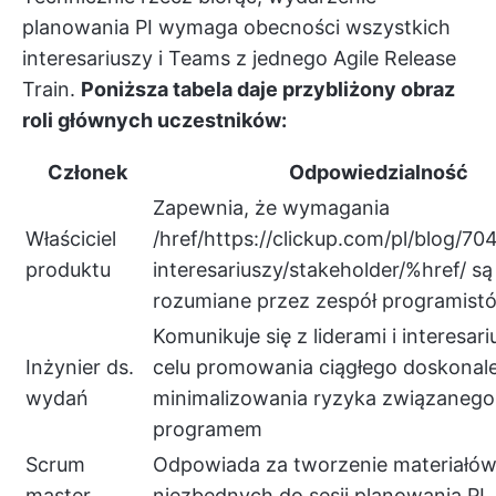
planowania PI wymaga obecności wszystkich
interesariuszy i Teams z jednego Agile Release
Train.
Poniższa tabela daje przybliżony obraz
roli głównych uczestników:
Członek
Odpowiedzialność
Zapewnia, że wymagania
Właściciel
/href/
https://clickup.com/pl/blog/70
produktu
interesariuszy/stakeholder/%href/
są
rozumiane przez zespół programist
Komunikuje się z liderami i interesar
Inżynier ds.
celu promowania ciągłego doskonale
wydań
minimalizowania ryzyka związanego
programem
Scrum
Odpowiada za tworzenie materiałó
master
niezbędnych do sesji planowania PI