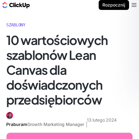
ClickUp Blog
Rozpocznij
Ope
SZABLONY
10 wartościowych
szablonów Lean
Canvas dla
doświadczonych
przedsiębiorców
13 lutego 2024
Praburam
Growth Marketing Manager