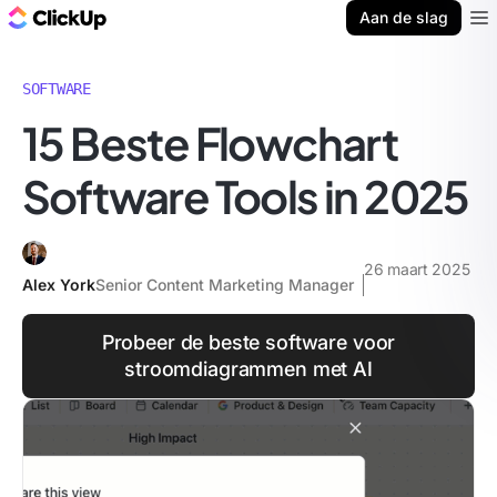
ClickUp Blog
Aan de slag
Ope
SOFTWARE
15 Beste Flowchart
Software Tools in 2025
26 maart 2025
Alex York
Senior Content Marketing Manager
Probeer de beste software voor
stroomdiagrammen met AI