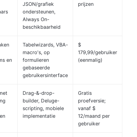
JSON/grafiek
prijzen
aars
ondersteunen,
Always On-
beschikbaarheid
aken
Tabelwizards, VBA-
$
macro's, op
179,99/gebruiker
ms en
formulieren
(eenmalig)
gebaseerde
gebruikersinterface
met
Drag-&-drop-
Gratis
ing
builder, Deluge-
proefversie;
scripting, mobiele
vanaf $
 en
implementatie
12/maand per
gebruiker