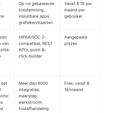
r
Op rol gebaseerde
Vanaf $ 19 per
toestemming,
maand per
ine
insluitbare apps,
gebruiker
grafieken/kaarten
doen
HIPAA/SOC 2-
Aangepaste
n van
compatibel, REST
prijzen
otte:
API's, point-&-
n
click-builder
 dat
Meer dan 6000
Free; vanaf $
t
integraties,
19/maand
otte:
meerstap-
te
werkstroom,
ms
foutafhandeling