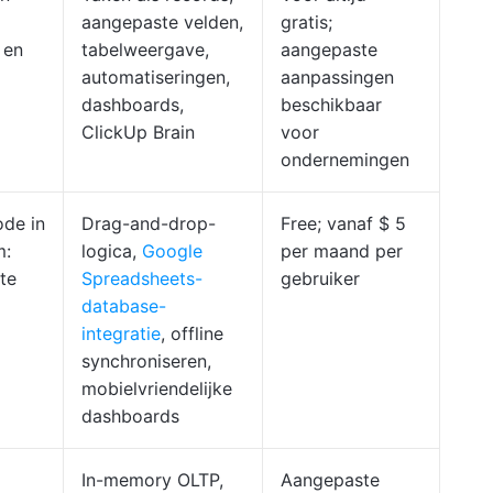
aangepaste velden,
gratis;
 en
tabelweergave,
aangepaste
automatiseringen,
aanpassingen
dashboards,
beschikbaar
ClickUp Brain
voor
ondernemingen
de in
Drag-and-drop-
Free; vanaf $ 5
m:
logica,
Google
per maand per
te
Spreadsheets-
gebruiker
database-
integratie
, offline
synchroniseren,
mobielvriendelijke
dashboards
In-memory OLTP,
Aangepaste