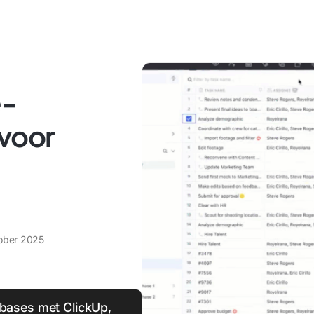
e-
voor
ober 2025
abases met ClickUp,