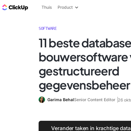
ClickUp Blog
Thuis
Product
SOFTWARE
11 beste databas
bouwersoftware 
gestructureerd
gegevensbeheer
Garima Behal
Senior Content Editor
26 okt
Verander taken in krachtige dat