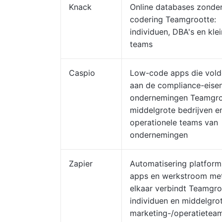
Knack
Online databases zonde
codering Teamgrootte:
individuen, DBA's en kle
teams
Caspio
Low-code apps die vol
aan de compliance-eise
ondernemingen Teamgro
middelgrote bedrijven e
operationele teams van
ondernemingen
Zapier
Automatisering platform
apps en werkstroom me
elkaar verbindt Teamgro
individuen en middelgro
marketing-/operatietea