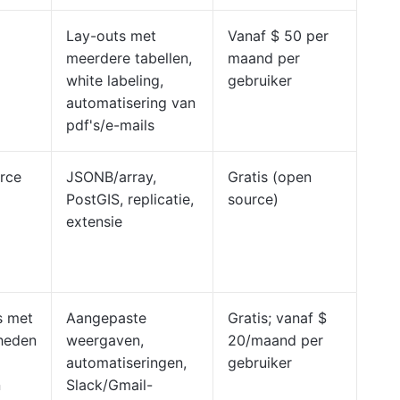
Lay-outs met
Vanaf $ 50 per
meerdere tabellen,
maand per
white labeling,
gebruiker
automatisering van
pdf's/e-mails
rce
JSONB/array,
Gratis (open
PostGIS, replicatie,
source)
extensie
s met
Aangepaste
Gratis; vanaf $
heden
weergaven,
20/maand per
automatiseringen,
gebruiker
n
Slack/Gmail-