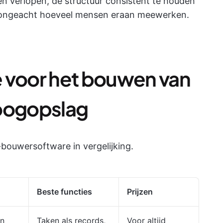
n verlopen, de structuur consistent te houden
 ongeacht hoeveel mensen eraan meewerken.
 voor het bouwen van
 oogopslag
-bouwersoftware in vergelijking.
Beste functies
Prijzen
en
Taken als records,
Voor altijd