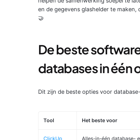
helpen de samenwerking soepel te late
en de gegevens glashelder te maken,
🤝
De beste software
databases in één
Dit zijn de beste opties voor database
Tool
Het beste voor
ClickUp
Alles-in-één database- 