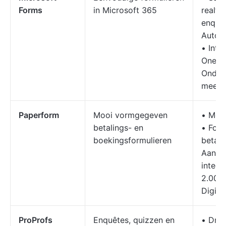
Forms
in Microsoft 365
realti
enquê
Autom
• Inte
OneNo
Onder
meerde
Paperform
Mooi vormgegeven
• Meer
betalings- en
• Form
boekingsformulieren
betali
Aange
integr
2.000 
Digita
ProProfs
Enquêtes, quizzen en
• Dra