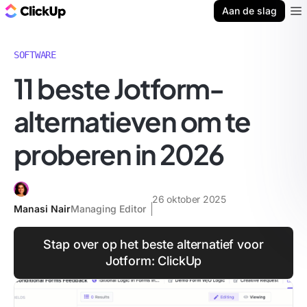
ClickUp Blog
Aan de slag
Ope
SOFTWARE
11 beste Jotform-
alternatieven om te
proberen in 2026
26 oktober 2025
Manasi Nair
Managing Editor
Stap over op het beste alternatief voor
Jotform: ClickUp