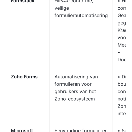
Formstack
HIPAA-conforme,
• HIP
veilige
compl
formulierautomatisering
Geava
gegev
Kracht
voorwa
Meer d
•
Docum
Zoho Forms
Automatisering van
• Dra
formulieren voor
bouwe
gebruikers van het
confor
Zoho-ecosysteem
notifi
Zoho 
integr
Microsoft
Eenvoudige formulieren
• Sam