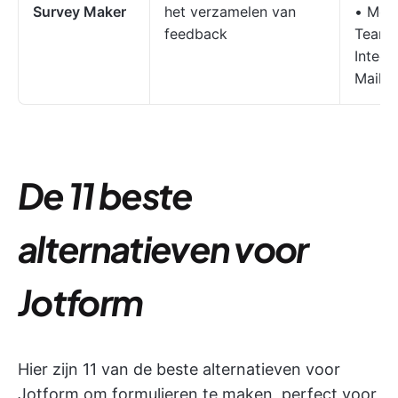
Survey Maker
het verzamelen van
• Mee
feedback
Teams
Integr
Mailc
De 11 beste
alternatieven voor
Jotform
Hier zijn 11 van de beste alternatieven voor
Jotform om formulieren te maken, perfect voor