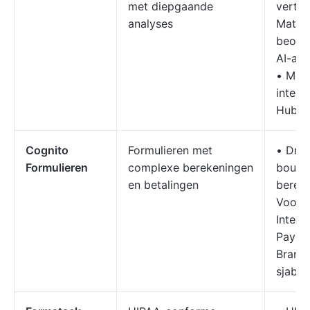
met diepgaande
vertak
analyses
Matrix
beoor
AI-aa
• Mee
integr
HubSp
Cognito
Formulieren met
• Dra
Formulieren
complexe berekeningen
bouwe
en betalingen
berek
Voorwa
Integr
PayPal
Branch
sjablo