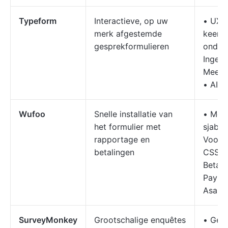
Typeform
Interactieve, op uw
• UX 
merk afgestemde
keer •
gesprekformulieren
onders
Ingeb
Meer d
• AI-r
Wufoo
Snelle installatie van
• Mee
het formulier met
sjablo
rapportage en
Voorwa
betalingen
CSS-a
Betali
PayPal
Asana
SurveyMonkey
Grootschalige enquêtes
• Gea