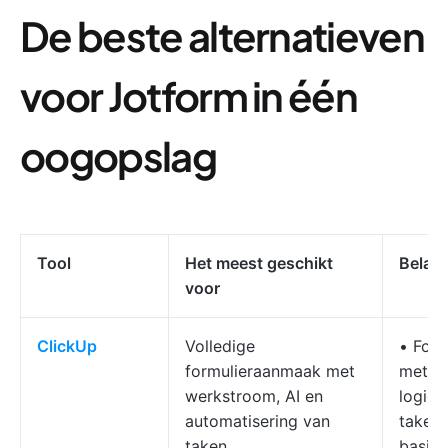
De beste alternatieven
voor Jotform in één
oogopslag
Tool
Het meest geschikt
Belang
voor
ClickUp
Volledige
• For
formulieraanmaak met
met vo
werkstroom, AI en
logica
automatisering van
taken
taken
basis 