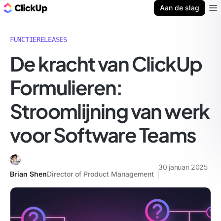
ClickUp Blog
Aan de slag
Ope
FUNCTIERELEASES
De kracht van ClickUp
Formulieren:
Stroomlijning van werk
voor Software Teams
30 januari 2025
Brian Shen
Director of Product Management