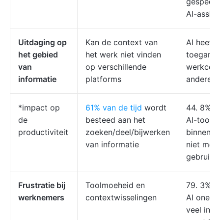
gespecia
AI-assist
Uitdaging op
Kan de context van
AI heeft
het gebied
het werk niet vinden
toegang 
van
op verschillende
werkcont
informatie
platforms
andere t
*impact op
61% van de tijd
wordt
44. 8% v
de
besteed aan het
AI-tools
productiviteit
zoeken/deel/bijwerken
binnen ee
van informatie
niet mee
gebruikt
Frustratie bij
Toolmoeheid en
79. 3% v
werknemers
contextwisselingen
AI oneve
veel ins