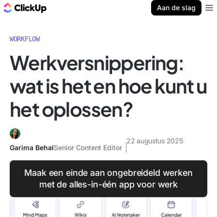
ClickUp Blog
Aan de slag
Ope
WORKFLOW
Werkversnippering:
wat is het en hoe kunt u
het oplossen?
22 augustus 2025
Garima Behal
Senior Content Editor
Maak een einde aan ongebreideld werken
met de alles-in-één app voor werk