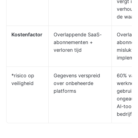
vergt in
verhoudi
de waard
Kostenfactor
Overlappende SaaS-
Overlapp
abonnementen +
abonnem
verloren tijd
mislukte
implemen
*risico op
Gegevens verspreid
60% van
veiligheid
over onbeheerde
werknem
platforms
gebruikt
ongeauto
AI-tools
bedrijfs