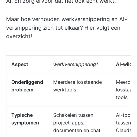
AI. En zorg ervoor dat het ook echt werkt.
Maar hoe verhouden werkversnippering en AI-
versnippering zich tot elkaar? Hier volgt een
overzicht!
Aspect
werkversnippering
*
AI-wildg
Onderliggend
Meerdere losstaande
Meerder
probleem
werktools
losstaan
tools
Typische
Schakelen tussen
AI-toolwi
symptomen
project-apps,
tussen C
documenten en chat
Claude e