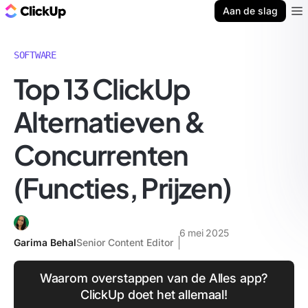
ClickUp Blog
Aan de slag
Ope
SOFTWARE
Top 13 ClickUp
Alternatieven &
Concurrenten
(Functies, Prijzen)
6 mei 2025
Garima Behal
Senior Content Editor
Waarom overstappen van de Alles app?
ClickUp doet het allemaal!