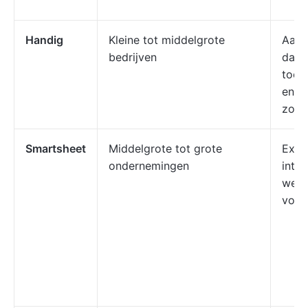
Handig
Kleine tot middelgrote
Aang
bedrijven
dash
toeg
en a
zond
Smartsheet
Middelgrote tot grote
Exce
ondernemingen
inte
weer
voor