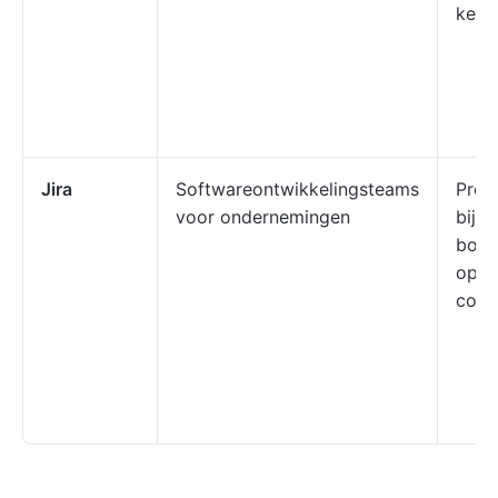
kenn
Jira
Softwareontwikkelingsteams
Prob
voor ondernemingen
bijho
bord
opsl
code