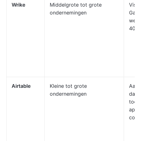
Wrike
Middelgrote tot grote
Visu
ondernemingen
Gant
weer
400 
Airtable
Kleine tot grote
Aang
ondernemingen
dash
toeg
apps
code