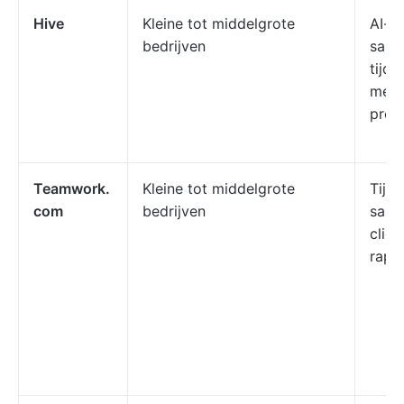
Hive
Kleine tot middelgrote
AI-a
bedrijven
same
tijds
meer
proj
Teamwork.
Kleine tot middelgrote
Tijds
com
bedrijven
same
clien
rapp