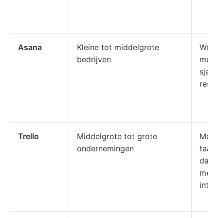
Asana
Kleine tot middelgrote
Werk
bedrijven
meer
sjabl
reso
Trello
Middelgrote tot grote
Meer
ondernemingen
taak
dan 
meer
integ