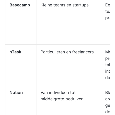
Basecamp
Kleine teams en startups
Eenv
team
proj
nTask
Particulieren en freelancers
Meer
proj
take
inte
dan 
Notion
Van individuen tot
Blok
middelgrote bedrijven
archi
geïn
docu