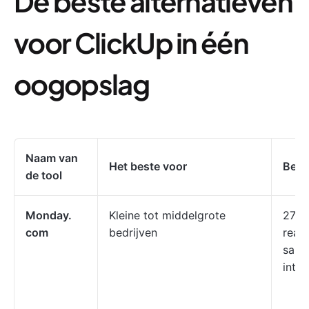
De beste alternatieven
voor ClickUp in één
oogopslag
Naam van
Het beste voor
Best
de tool
Monday.
Kleine tot middelgrote
27+ 
com
bedrijven
real
same
integ