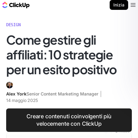
Blog di ClickUp
Inizia
Ope
DESIGN
Come gestire gli
affiliati: 10 strategie
per un esito positivo
Alex York
Senior Content Marketing Manager
14 maggio 2025
Creare contenuti coinvolgenti più
velocemente con ClickUp