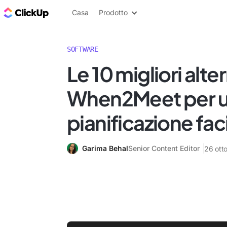
Blog di ClickUp
Casa
Prodotto
SOFTWARE
Le 10 migliori alte
When2Meet per 
pianificazione fac
Garima Behal
Senior Content Editor
26 ott