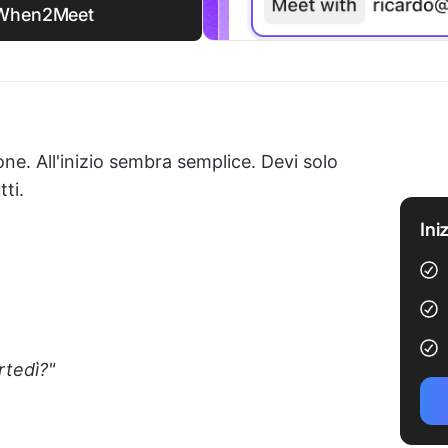
 a When2Meet
ne. All'inizio sembra semplice. Devi solo
ti.
Ini
rtedì?"