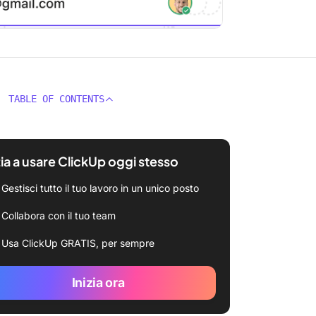
TABLE OF CONTENTS
zia a usare ClickUp oggi stesso
Gestisci tutto il tuo lavoro in un unico posto
Collabora con il tuo team
Usa ClickUp GRATIS, per sempre
Inizia ora