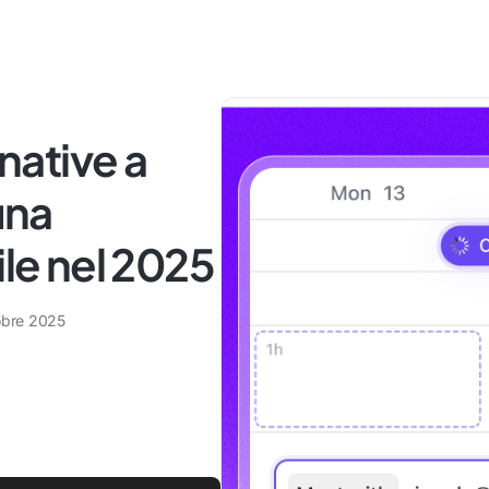
rnative a
una
ile nel 2025
obre 2025