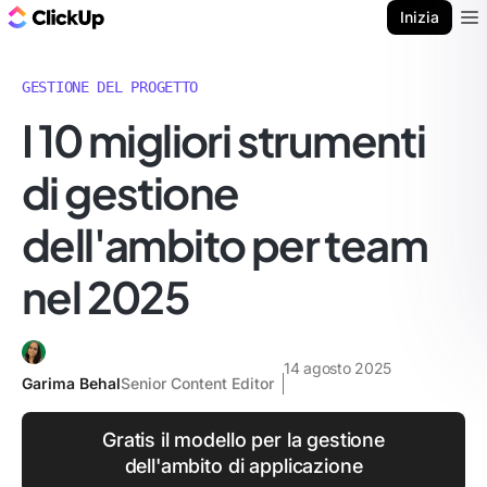
Blog di ClickUp
Inizia
Ope
GESTIONE DEL PROGETTO
I 10 migliori strumenti
di gestione
dell'ambito per team
nel 2025
14 agosto 2025
Garima Behal
Senior Content Editor
Gratis il modello per la gestione
dell'ambito di applicazione