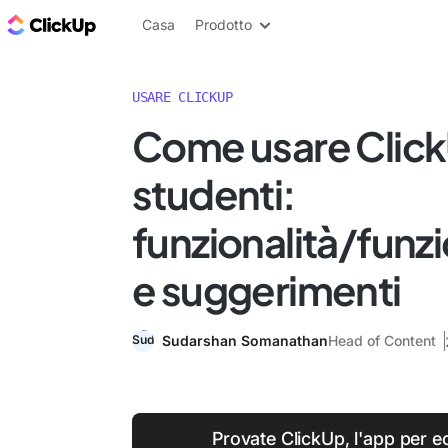
Blog di ClickUp
Casa
Prodotto
USARE CLICKUP
Come usare Click
studenti:
funzionalità/funz
e suggerimenti
Sudarshan Somanathan
Head of Content
Provate ClickUp, l'app per e