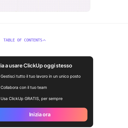
TABLE OF CONTENTS
zia a usare ClickUp oggi stesso
Gestisci tutto il tuo lavoro in un unico posto
Collabora con il tuo team
Usa ClickUp GRATIS, per sempre
Inizia ora