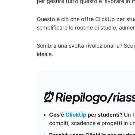
per gestire tutto questo è lavorare in m
Questo è ciò che offre ClickUp per stud
semplificare le routine di studio, aument
Sembra una svolta rivoluzionaria? Sco
ideale.
⏰ Riepilogo/rias
Cos'è
ClickUp
per studenti?
Un h
compiti, scadenze e progetti in un