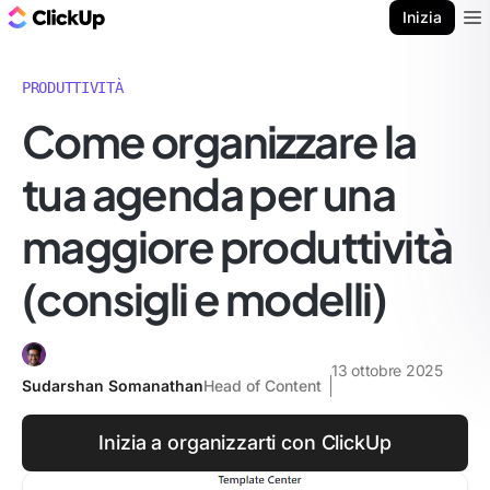
Blog di ClickUp
Inizia
Ope
PRODUTTIVITÀ
Come organizzare la
tua agenda per una
maggiore produttività
(consigli e modelli)
13 ottobre 2025
Sudarshan Somanathan
Head of Content
Inizia a organizzarti con ClickUp