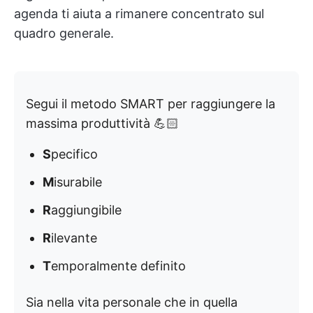
agenda ti aiuta a rimanere concentrato sul
quadro generale.
Segui il metodo SMART per raggiungere la
massima produttività 💪🏻
S
pecifico
M
isurabile
R
aggiungibile
R
ilevante
T
emporalmente definito
Sia nella vita personale che in quella