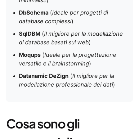
minimalisti
)
DbSchema
(
Ideale per progetti di
database complessi
)
SqlDBM
(
Il migliore per la modellazione
di database basati sul web
)
Moqups
(
Ideale per la progettazione
versatile e il brainstorming
)
Datanamic DeZign
(
Il migliore per la
modellazione professionale dei dati
)
Cosa sono gli