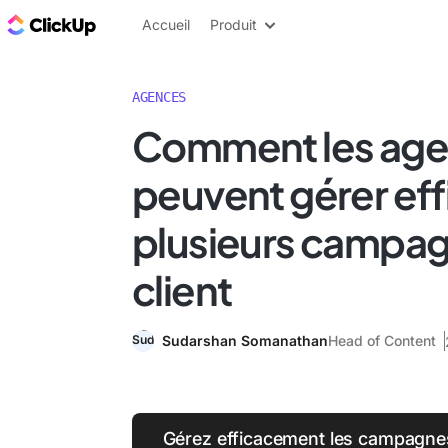
ClickUp Blog
Accueil
Produit
AGENCES
Comment les ag
peuvent gérer ef
plusieurs campa
client
Sudarshan Somanathan
Head of Content
Gérez efficacement les campagnes