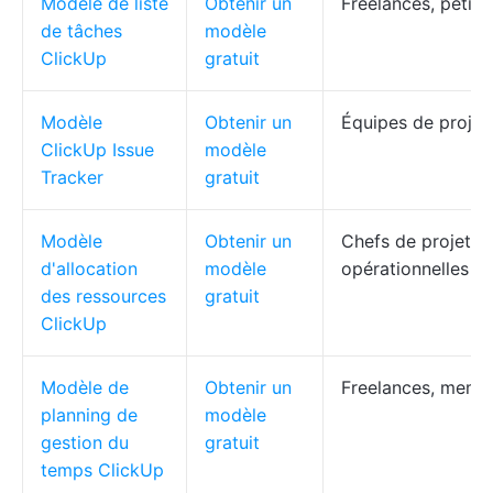
Modèle de liste
Obtenir un
Freelances, petite
de tâches
modèle
ClickUp
gratuit
Modèle
Obtenir un
Équipes de proje
ClickUp Issue
modèle
Tracker
gratuit
Modèle
Obtenir un
Chefs de projet, 
d'allocation
modèle
opérationnelles
des ressources
gratuit
ClickUp
Modèle de
Obtenir un
Freelances, memb
planning de
modèle
gestion du
gratuit
temps ClickUp