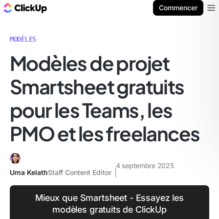
ClickUp Blog
Commencer
Ope
MODÈLES
Modèles de projet
Smartsheet gratuits
pour les Teams, les
PMO et les freelances
4 septembre 2025
Uma Kelath
Staff Content Editor
Mieux que Smartsheet - Essayez les
modèles gratuits de ClickUp