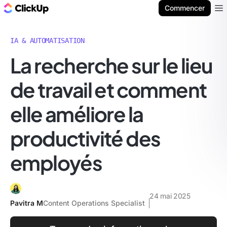
ClickUp Blog
Commencer
Ope
IA & AUTOMATISATION
La recherche sur le lieu
de travail et comment
elle améliore la
productivité des
employés
24 mai 2025
Pavitra M
Content Operations Specialist