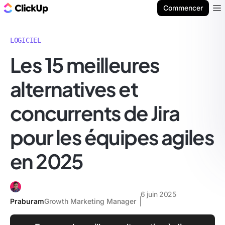
ClickUp Blog
Commencer
Ope
LOGICIEL
Les 15 meilleures
alternatives et
concurrents de Jira
pour les équipes agiles
en 2025
6 juin 2025
Praburam
Growth Marketing Manager