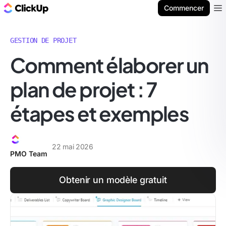
ClickUp Blog
Commencer
Ope
GESTION DE PROJET
Comment élaborer un
plan de projet : 7
étapes et exemples
22 mai 2026
PMO Team
Obtenir un modèle gratuit