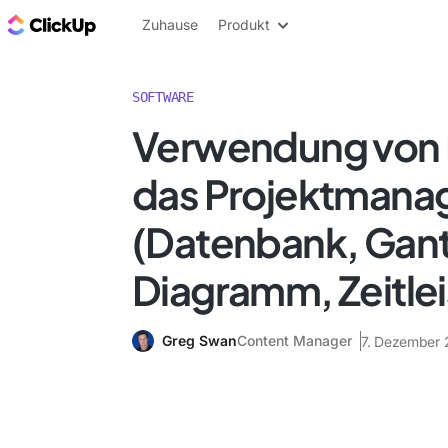
ClickUp Blog
Zuhause
Produkt
SOFTWARE
Verwendung von N
das Projektman
(Datenbank, Gant
Diagramm, Zeitle
Greg Swan
Content Manager
7. Dezember