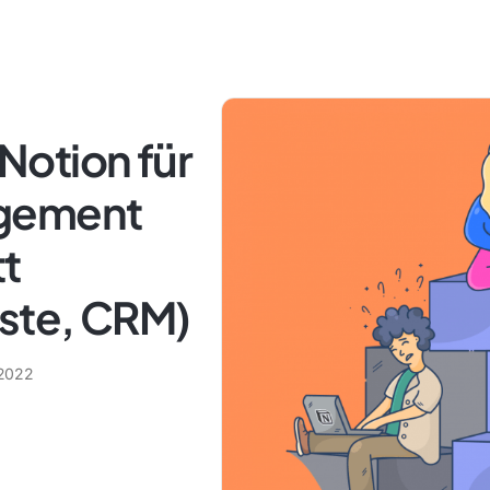
otion für
agement
t
iste, CRM)
 2022