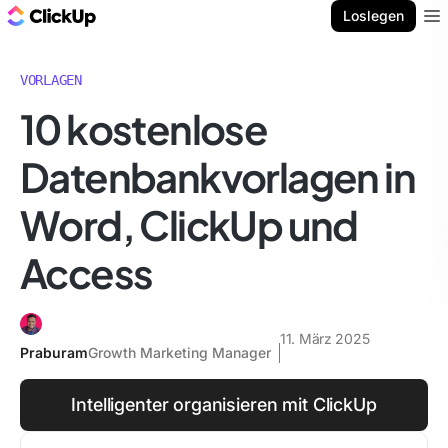
ClickUp Blog
Loslegen
Ope
VORLAGEN
10 kostenlose
Datenbankvorlagen in
Word, ClickUp und
Access
11. März 2025
Praburam
Growth Marketing Manager
Intelligenter organisieren mit ClickUp