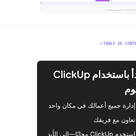
TABLE OF CONT
ابدأ باستخدام ClickUp
وم
إدارة جميع أعمالك في مكان واحد
تعاون مع فريقك
استخدم ClickUp مجانًا—إلى الأبد