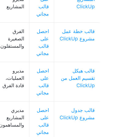
ClickUp
قالب
المشاريع
مجاني
قالب خطة عمل
احصل
الفرق
مشروع ClickUp
على
الصغيرة
قالب
والمستقلون
مجاني
قالب هيكل
احصل
مديرو
تقسيم العمل من
على
العمليات،
ClickUp
قالب
قادة الفرق
مجاني
قالب جدول
احصل
مديري
مشروع ClickUp
على
المشاريع
قالب
والمساهمون
مجاني