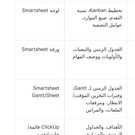
تخطيط Kanban، نسبة
لوحة Smartsheet
التقدم، صيغ الموارد،
عوامل التصفية
الجدول الزمني والتبعيات
ورقة Smartsheet
والأولويات ووصف المهام
الجدول الزمني لـ Gantt،
Smartsheet
وفترات التخزين المؤقت/
Gantt/Sheet
الانتظار، ومرفقات
الملفات، والمراس
الأهداف، والجداول
ClickUp قائمة/
الزمنية، والميزانية،
جانت/تقويم