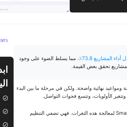
ENTS
أداء المشاريع 73.8٪،
مما يسلط الضوء على وجود
شاريع تحقق بعض القيمة.
الي
مواعيد نهائية واضحة. ولكن في مرحلة ما بين البدء
م، وتتغير الأولويات، وتتسع فجوات التواصل.
تم تصميم قوالب إدارة المشاريع من Smartsheet لمعالجة هذه الثغرات. فهي تضفي التنظيم