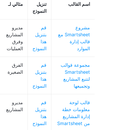
اسم القالب
تنزيل
مثالي لـ
النموذج
مشروع
قم
مديرو
Smartsheet مع
بتنزيل
المشاريع
قالب إدارة
هذا
وفرق
الموارد
النموذج
العمليات
مجموعة قوالب
قم
الفرق
Smartsheet
بتنزيل
الصغيرة
لتتبع المشاريع
هذا
وتجميعها
النموذج
قالب لوحة
قم
مديرو
معلومات خطة
بتنزيل
المشاريع
إدارة المشاريع
هذا
من Smartsheet
النموذج