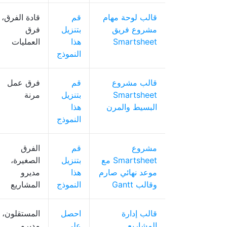
قالب لوحة مهام
قم
قادة الفرق،
مشروع فريق
بتنزيل
فرق
Smartsheet
هذا
العمليات
النموذج
قالب مشروع
قم
فرق عمل
Smartsheet
بتنزيل
مرنة
البسيط والمرن
هذا
النموذج
مشروع
قم
الفرق
Smartsheet مع
بتنزيل
الصغيرة،
موعد نهائي صارم
هذا
مديرو
وقالب Gantt
النموذج
المشاريع
قالب إدارة
احصل
المستقلون،
المشاريع
على
مديرو