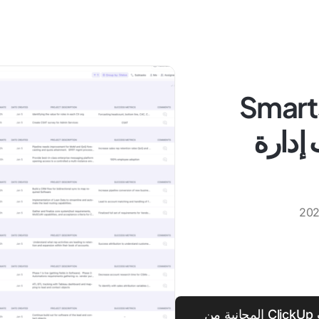
ع Smartsheet
 إدارة
أفضل من Smartsheet - جرب قوالب ClickUp المجانية من