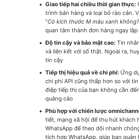
Giao tiếp hai chiều thời gian thực:
G
trình bán hàng và loại bỏ rào cản. 
“
Có kích thước M màu xanh không
quan tâm thành đơn hàng ngay lập
Độ tin cậy và bảo mật cao:
Tin nhắn
và liên kết với số thật. Ngoài ra, 
tin cậy
Tiếp thị hiệu quả về chi phí:
Ứng dụn
chi phí API cũng thấp hơn so với t
điệp tiếp thị của bạn không cần đến
quảng cáo
Phù hợp với chiến lược omnichann
tiết, mạng xã hội để thu hút khách
WhatsApp để theo dõi nhanh chóng
tích hợp WhatsApp, giúp bạn quản l