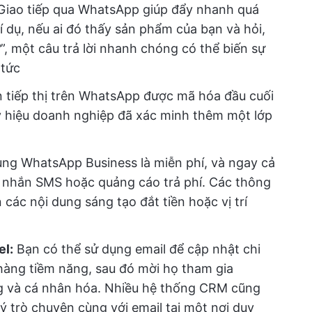
iao tiếp qua WhatsApp giúp đẩy nhanh quá
Ví dụ, nếu ai đó thấy sản phẩm của bạn và hỏi,
?
”, một câu trả lời nhanh chóng có thể biến sự
 tức
 tiếp thị trên WhatsApp được mã hóa đầu cuối
huy hiệu doanh nghiệp đã xác minh thêm một lớp
g WhatsApp Business là miễn phí, và ngay cả
in nhắn SMS hoặc quảng cáo trả phí. Các thông
 các nội dung sáng tạo đắt tiền hoặc vị trí
el:
Bạn có thể sử dụng email để cập nhật chi
 hàng tiềm năng, sau đó mời họ tham gia
 và cá nhân hóa. Nhiều hệ thống CRM cũng
ý trò chuyện cùng với email tại một nơi duy