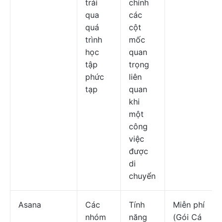
trải
chỉnh
qua
các
quá
cột
trình
mốc
học
quan
tập
trọng
phức
liên
tạp
quan
khi
một
công
việc
được
di
chuyển
Asana
Các
Tính
Miễn phí
nhóm
năng
(Gói Cá