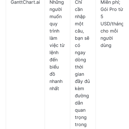
GanttChart.ai
Những
Chỉ
Miễn phí;
người
cần
Gói Pro từ
muốn
nhập
5
quy
một
USD/tháng
trình
câu,
cho mỗi
làm
bạn sẽ
người
việc từ
có
dùng
lệnh
ngay
đến
dòng
biểu
thời
đồ
gian
nhanh
đầy đủ
nhất
kèm
đường
dẫn
quan
trọng
trong