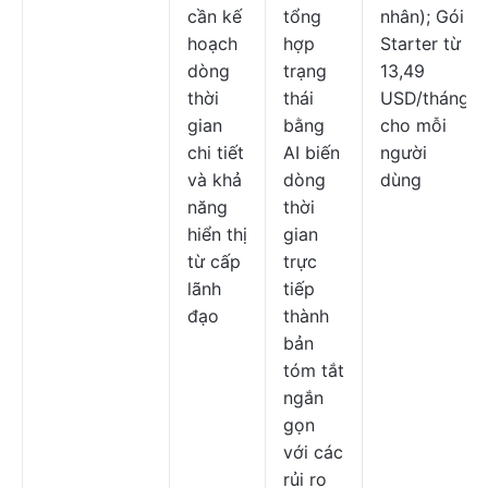
cần kế
tổng
nhân); Gói
hoạch
hợp
Starter từ
dòng
trạng
13,49
thời
thái
USD/tháng
gian
bằng
cho mỗi
chi tiết
AI biến
người
và khả
dòng
dùng
năng
thời
hiển thị
gian
từ cấp
trực
lãnh
tiếp
đạo
thành
bản
tóm tắt
ngắn
gọn
với các
rủi ro