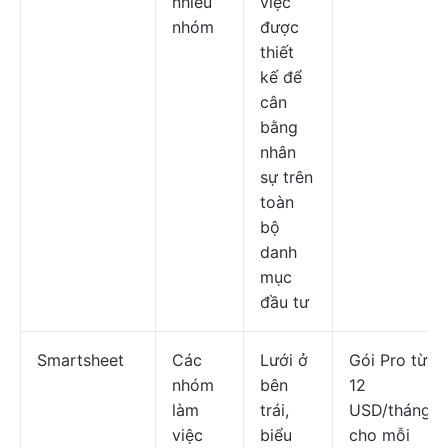
nhiều
việc
nhóm
được
thiết
kế để
cân
bằng
nhân
sự trên
toàn
bộ
danh
mục
đầu tư
Smartsheet
Các
Lưới ở
Gói Pro từ
nhóm
bên
12
làm
trái,
USD/tháng
việc
biểu
cho mỗi