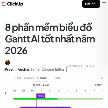
ClickUp Blog
Bắt đầu
Ope
8 phần mềm biểu đồ
Gantt AI tốt nhất năm
2026
29 tháng 6, 2026
Preethi Anchan
Senior Content Editor