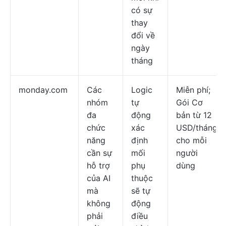
có sự
thay
đổi về
ngày
tháng
monday.com
Các
Logic
Miễn phí;
nhóm
tự
Gói Cơ
đa
động
bản từ 12
chức
xác
USD/tháng
năng
định
cho mỗi
cần sự
mối
người
hỗ trợ
phụ
dùng
của AI
thuộc
mà
sẽ tự
không
động
phải
điều