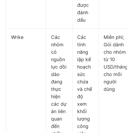
được
đánh
dấu
Wrike
Các
Các
Miễn phí;
nhóm
tính
Gói dành
có
năng
cho nhóm
nguồn
lập kế
từ 10
lực dồi
hoạch
USD/tháng
dào
sức
cho mỗi
đang
chứa
người
thực
và chế
dùng
hiện
độ
các dự
xem
án liên
khối
quan
lượng
đến
công