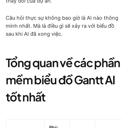
thay đổi của dự án.
Câu hỏi thực sự không bao giờ là AI nào thông
minh nhất. Mà là điều gì sẽ xảy ra với biểu đồ
sau khi AI đã xong việc.
Tổng quan về các phần
mềm biểu đồ Gantt AI
tốt nhất
Phù