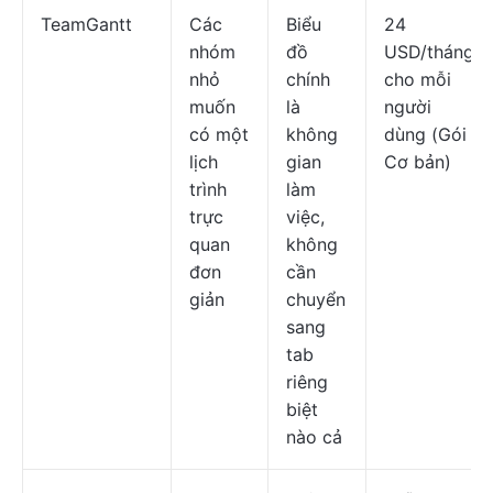
TeamGantt
Các
Biểu
24
nhóm
đồ
USD/tháng
nhỏ
chính
cho mỗi
muốn
là
người
có một
không
dùng (Gói
lịch
gian
Cơ bản)
trình
làm
trực
việc,
quan
không
đơn
cần
giản
chuyển
sang
tab
riêng
biệt
nào cả