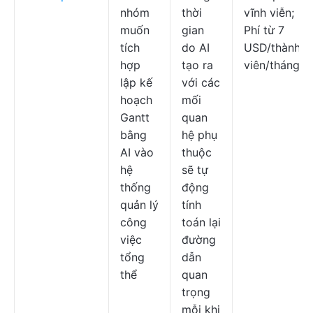
nhóm
thời
vĩnh viễn;
muốn
gian
Phí từ 7
tích
do AI
USD/thành
hợp
tạo ra
viên/tháng
lập kế
với các
hoạch
mối
Gantt
quan
bằng
hệ phụ
AI vào
thuộc
hệ
sẽ tự
thống
động
quản lý
tính
công
toán lại
việc
đường
tổng
dẫn
thể
quan
trọng
mỗi khi