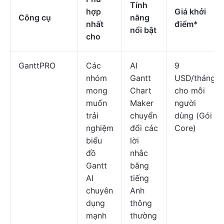
Tính
hợp
Giá khởi
Công cụ
năng
nhất
điểm*
nổi bật
cho
GanttPRO
Các
AI
9
nhóm
Gantt
USD/tháng
mong
Chart
cho mỗi
muốn
Maker
người
trải
chuyển
dùng (Gói
nghiệm
đổi các
Core)
biểu
lời
đồ
nhắc
Gantt
bằng
AI
tiếng
chuyên
Anh
dụng
thông
mạnh
thường