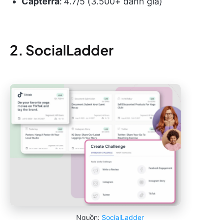
Capterra
:
4.7/5 (3.500+ đánh giá)
2. SocialLadder
Nguồn:
SocialLadder