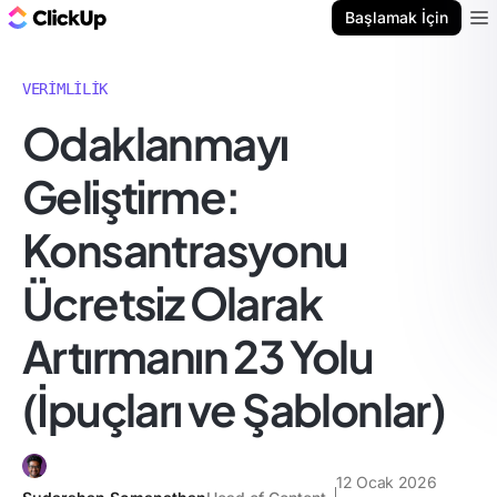
ClickUp Blog
Başlamak İçin
Ope
VERIMLILIK
Odaklanmayı
Geliştirme:
Konsantrasyonu
Ücretsiz Olarak
Artırmanın 23 Yolu
(İpuçları ve Şablonlar)
12 Ocak 2026