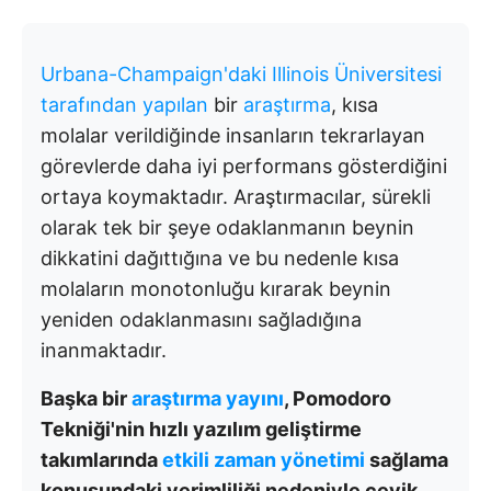
Urbana-Champaign'daki Illinois Üniversitesi
tarafından yapılan
bir
araştırma
, kısa
molalar verildiğinde insanların tekrarlayan
görevlerde daha iyi performans gösterdiğini
ortaya koymaktadır
. Araştırmacılar, sürekli
olarak tek bir şeye odaklanmanın beynin
dikkatini dağıttığına ve bu nedenle kısa
molaların monotonluğu kırarak beynin
yeniden odaklanmasını sağladığına
inanmaktadır.
Başka bir
araştırma yayını
, Pomodoro
Tekniği'nin hızlı yazılım geliştirme
takımlarında
etkili zaman yönetimi
sağlama
konusundaki verimliliği nedeniyle çevik