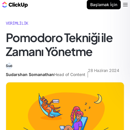
ClickUp Blog
Başlamak İçin
Ope
VERIMLILIK
Pomodoro Tekniği ile
Zamanı Yönetme
28 Haziran 2024
Sudarshan Somanathan
Head of Content