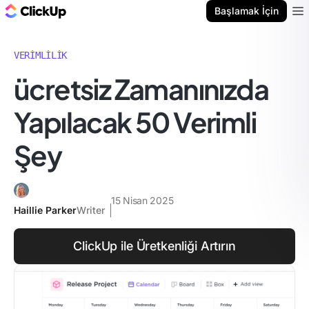
ClickUp Blog
Başlamak İçin
Ope
VERIMLILIK
ücretsiz Zamanınızda
Yapılacak 50 Verimli
Şey
15 Nisan 2025
Haillie Parker
Writer
ClickUp ile Üretkenliği Artırın