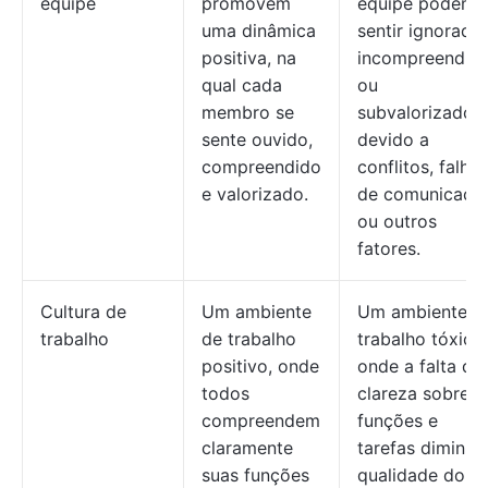
equipe
promovem
equipe podem 
uma dinâmica
sentir ignorados
positiva, na
incompreendid
qual cada
ou
membro se
subvalorizados
sente ouvido,
devido a
compreendido
conflitos, falhas
e valorizado.
de comunicaçã
ou outros
fatores.
Cultura de
Um ambiente
Um ambiente d
trabalho
de trabalho
trabalho tóxico,
positivo, onde
onde a falta de
todos
clareza sobre
compreendem
funções e
claramente
tarefas diminui 
suas funções
qualidade do