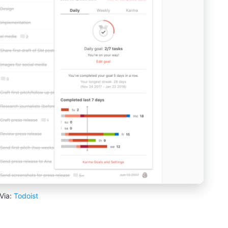
Via:
Todoist