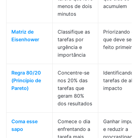
menos de dois
acumulem
minutos
Matriz de
Classifique as
Priorizando o
Eisenhower
tarefas por
que deve ser
urgência e
feito primeiro
importância
Regra 80/20
Concentre-se
Identificando
(Princípio de
nos 20% das
tarefas de alto
Pareto)
tarefas que
impacto
geram 80%
dos resultados
Coma esse
Comece o dia
Ganhar impuls
sapo
enfrentando a
e reduzir a
tarefa mais
procrastinaçã