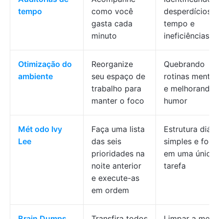
tempo
como você
desperdícios d
gasta cada
tempo e
minuto
ineficiências
Otimização do
Reorganize
Quebrando
ambiente
seu espaço de
rotinas mentai
trabalho para
e melhorando 
manter o foco
humor
Mét
odo
Ivy
Faça uma lista
Estrutura diári
Lee
das seis
simples e foco
prioridades na
em uma única
noite anterior
tarefa
e execute-as
em ordem
Brain Dumps
Transfira todos
Limpar a ment