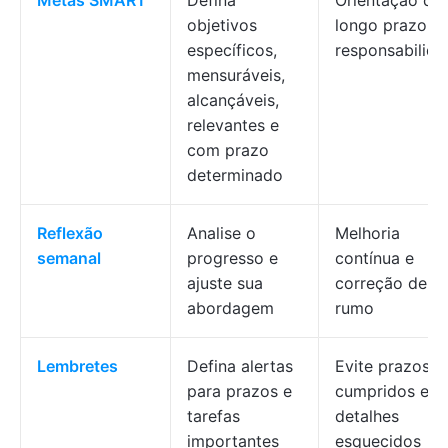
Metas SMART
Defina
Orientação de
objetivos
longo prazo e
específicos,
responsabilida
mensuráveis,
alcançáveis,
relevantes e
com prazo
determinado
Reflexão
Analise o
Melhoria
semanal
progresso e
contínua e
ajuste sua
correção de
abordagem
rumo
Lembretes
Defina alertas
Evite prazos n
para prazos e
cumpridos e
tarefas
detalhes
importantes
esquecidos