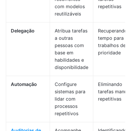
com modelos
repetitivas
reutilizáveis
Delegação
Atribua tarefas
Recuperando
a outras
tempo para
pessoas com
trabalhos de al
base em
prioridade
habilidades e
disponibilidade
Automação
Configure
Eliminando
sistemas para
tarefas manuai
lidar com
repetitivas
processos
repetitivos
Auditorias de
Acompanhe
Identificando