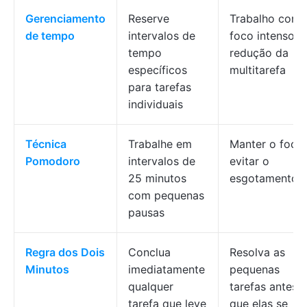
Gerenciamento
Reserve
Trabalho com
de tempo
intervalos de
foco intenso e
tempo
redução da
específicos
multitarefa
para tarefas
individuais
Técnica
Trabalhe em
Manter o foco
Pomodoro
intervalos de
evitar o
25 minutos
esgotamento
com pequenas
pausas
Regra dos Dois
Conclua
Resolva as
Minutos
imediatamente
pequenas
qualquer
tarefas antes
tarefa que leve
que elas se