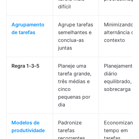
difícil
Agrupamento
Agrupe tarefas
Minimizando a
de tarefas
semelhantes e
alternância de
conclua-as
contexto
juntas
Regra 1-3-5
Planeje uma
Planejamento
tarefa grande,
diário
três médias e
equilibrado, s
cinco
sobrecarga
pequenas por
dia
Modelos de
Padronize
Economizando
produtividade
tarefas
tempo em
recorrentes
tarefas