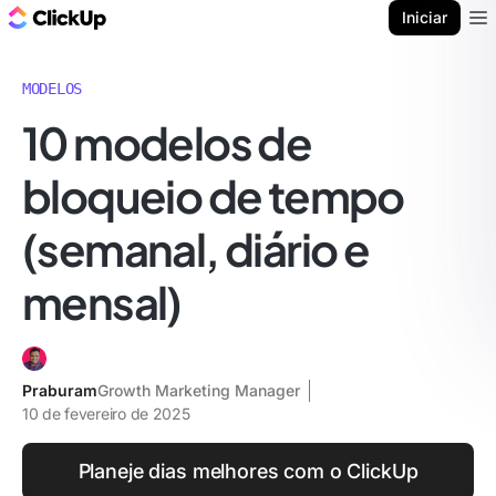
ClickUp Blogue
Iniciar
Ope
MODELOS
10 modelos de
bloqueio de tempo
(semanal, diário e
mensal)
Praburam
Growth Marketing Manager
10 de fevereiro de 2025
Planeje dias melhores com o ClickUp