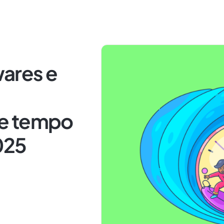
wares e
e tempo
025