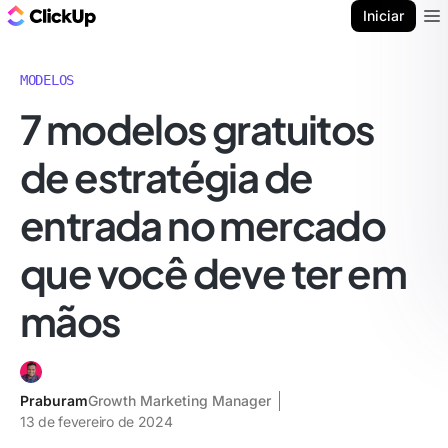
ClickUp Blogue
Iniciar
Ope
MODELOS
7 modelos gratuitos
de estratégia de
entrada no mercado
que você deve ter em
mãos
Praburam
Growth Marketing Manager
13 de fevereiro de 2024