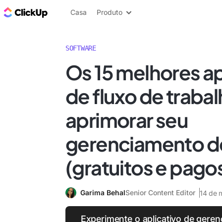
ClickUp Blogue
Casa
Produto
SOFTWARE
Os 15 melhores ap
de fluxo de traba
aprimorar seu
gerenciamento de
(gratuitos e pago
Garima Behal
Senior Content Editor
14 de 
Experimente o aplicativo de geren