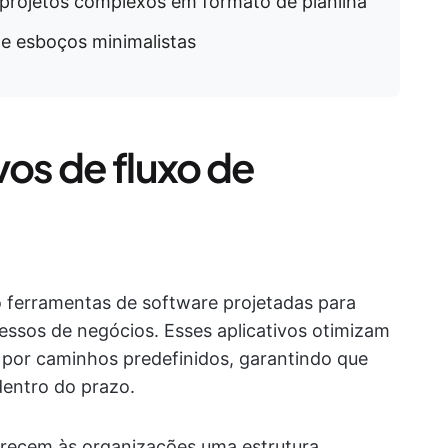
r projetos complexos em formato de planilha
 e esboços minimalistas
vos de fluxo de
ão ferramentas de software projetadas para
cessos de negócios. Esses aplicativos otimizam
 por caminhos predefinidos, garantindo que
dentro do prazo.
ferecem às organizações uma estrutura