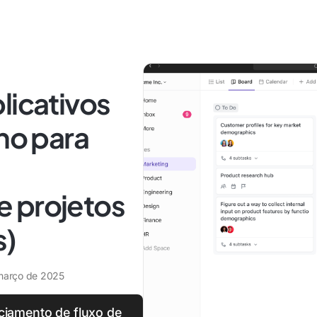
licativos
lho para
 projetos
s)
março de 2025
ciamento de fluxo de