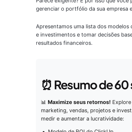
Parece exigente? É por isso que você 
gerenciar o portfólio da sua empresa e
Apresentamos uma lista dos modelos d
e investimentos e tomar decisões ba
resultados financeiros.
⏰
Resumo de 60
📊
Maximize seus retornos!
Explore 
marketing, vendas, projetos e inves
medir e aumentar a lucratividade:
Modelo de ROI do ClickUp