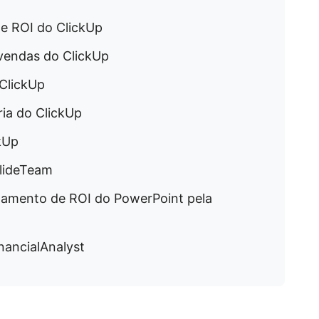
de ROI do ClickUp
endas do ClickUp
 ClickUp
ria do ClickUp
kUp
SlideTeam
hamento de ROI do PowerPoint pela
nancialAnalyst