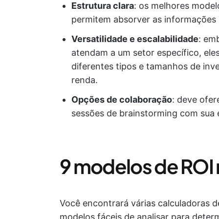
Estrutura clara
: os melhores model
permitem absorver as informações
Versatilidade e escalabilidade
: em
atendam a um setor específico, ele
diferentes tipos e tamanhos de inv
renda.
Opções de colaboração
: deve ofer
sessões de brainstorming com sua e
9 modelos de ROI 
Você encontrará várias calculadoras 
modelos fáceis de analisar para deter