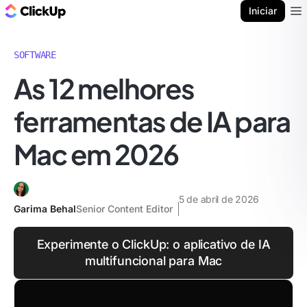
ClickUp Blogue
Iniciar
Ope
SOFTWARE
As 12 melhores
ferramentas de IA para
Mac em 2026
5 de abril de 2026
Garima Behal
Senior Content Editor
Experimente o ClickUp: o aplicativo de IA
multifuncional para Mac