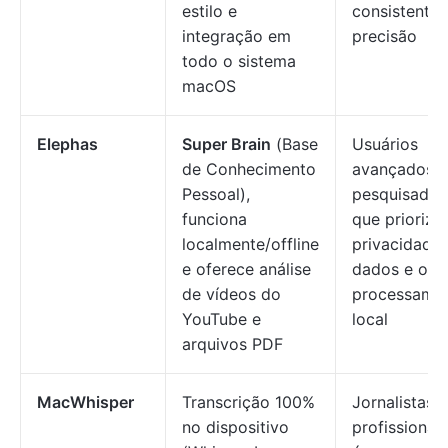
estilo e
consistente 
integração em
precisão
todo o sistema
macOS
Elephas
Super Brain
(Base
Usuários
de Conhecimento
avançados e
Pessoal),
pesquisador
funciona
que prioriza
localmente/offline
privacidade
e oferece análise
dados e o
de vídeos do
processame
YouTube e
local
arquivos PDF
MacWhisper
Transcrição 100%
Jornalistas e
no dispositivo
profissionai