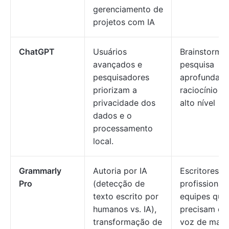
gerenciamento de
projetos com IA
ChatGPT
Usuários
Brainstormin
avançados e
pesquisa
pesquisadores
aprofundada
priorizam a
raciocínio d
privacidade dos
alto nível
dados e o
processamento
local.
Grammarly
Autoria por IA
Escritores
Pro
(detecção de
profissionais
texto escrito por
equipes que
humanos vs. IA),
precisam de
transformação de
voz de marc