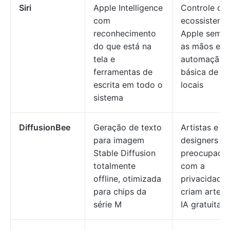
Siri
Apple Intelligence
Controle do
com
ecossistema
reconhecimento
Apple sem u
do que está na
as mãos e
tela e
automação
ferramentas de
básica de ta
escrita em todo o
locais
sistema
DiffusionBee
Geração de texto
Artistas e
para imagem
designers
Stable Diffusion
preocupado
totalmente
com a
offline, otimizada
privacidade
para chips da
criam arte 
série M
IA gratuitam