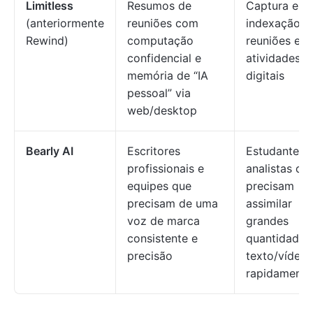
Limitless
Resumos de
Captura e
(anteriormente
reuniões com
indexação d
Rewind)
computação
reuniões e
confidencial e
atividades
memória de “IA
digitais
pessoal” via
web/desktop
Bearly AI
Escritores
Estudantes 
profissionais e
analistas qu
equipes que
precisam
precisam de uma
assimilar
voz de marca
grandes
consistente e
quantidades
precisão
texto/vídeo
rapidamente