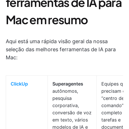
ferramentas de IA para
Mac em resumo
Aqui está uma rápida visão geral da nossa
seleção das melhores ferramentas de IA para
Mac:
ClickUp
Superagentes
Equipes que
autônomos,
precisam de
pesquisa
“centro de
corporativa,
comando” de
conversão de voz
completo pa
em texto, vários
tarefas e
modelos de IA e
documentos