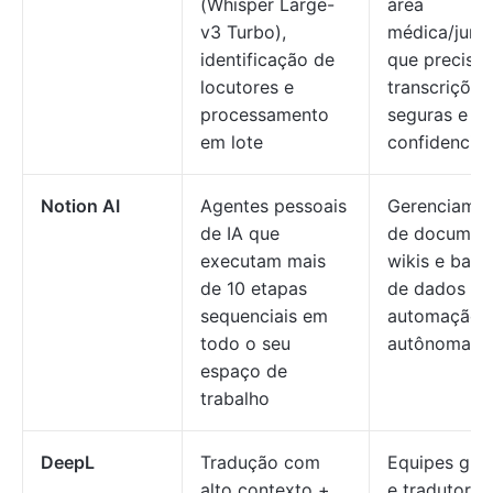
(Whisper Large-
área
v3 Turbo),
médica/juríd
identificação de
que precisa
locutores e
transcrições
processamento
seguras e
em lote
confidenciai
Notion AI
Agentes pessoais
Gerenciame
de IA que
de document
executam mais
wikis e banc
de 10 etapas
de dados c
sequenciais em
automação
todo o seu
autônoma
espaço de
trabalho
DeepL
Tradução com
Equipes glob
alto contexto +
e tradutores