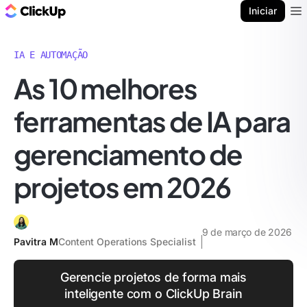
ClickUp Blogue
Iniciar
Ope
IA E AUTOMAÇÃO
As 10 melhores
ferramentas de IA para
gerenciamento de
projetos em 2026
9 de março de 2026
Pavitra M
Content Operations Specialist
Gerencie projetos de forma mais
inteligente com o ClickUp Brain