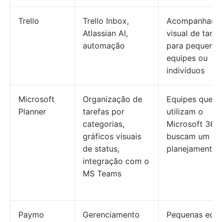
Trello
Trello Inbox,
Acompanhame
Atlassian AI,
visual de taref
automação
para pequenas
equipes ou
indivíduos
Microsoft
Organização de
Equipes que já
Planner
tarefas por
utilizam o
categorias,
Microsoft 365
gráficos visuais
buscam um
de status,
planejamento 
integração com o
MS Teams
Paymo
Gerenciamento
Pequenas equi