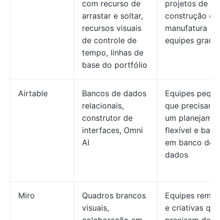
com recurso de
projetos de
arrastar e soltar,
construção e
recursos visuais
manufatura pa
de controle de
equipes grand
tempo, linhas de
base do portfólio
Airtable
Bancos de dados
Equipes pequ
relacionais,
que precisam 
construtor de
um planejame
interfaces, Omni
flexível e bas
AI
em banco de
dados
Miro
Quadros brancos
Equipes remot
visuais,
e criativas que