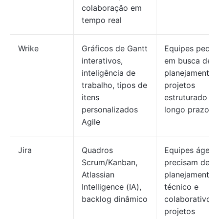
colaboração em
tempo real
Wrike
Gráficos de Gantt
Equipes pequ
interativos,
em busca de 
inteligência de
planejamento 
trabalho, tipos de
projetos
itens
estruturado e 
personalizados
longo prazo
Agile
Jira
Quadros
Equipes ágeis
Scrum/Kanban,
precisam de
Atlassian
planejamento
Intelligence (IA),
técnico e
backlog dinâmico
colaborativo d
projetos