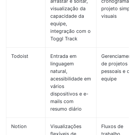
arrastar e soltar,
cronogramas 
visualização da
projeto simple
capacidade da
visuais
equipe,
integração com o
Toggl Track
Todoist
Entrada em
Gerenciament
linguagem
de projetos
natural,
pessoais e de
acessibilidade em
equipe
vários
dispositivos e e-
mails com
resumo diário
Notion
Visualizações
Fluxos de
flexíveis de
trabalho