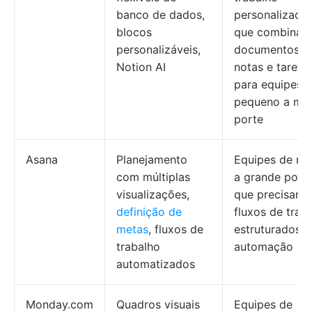
banco de dados,
personalizado
blocos
que combinam
personalizáveis,
documentos,
Notion AI
notas e tarefa
para equipes 
pequeno a mé
porte
Asana
Planejamento
Equipes de mé
com múltiplas
a grande port
visualizações,
que precisam 
definição de
fluxos de trab
metas
, fluxos de
estruturados e
trabalho
automação
automatizados
Monday.com
Quadros visuais
Equipes de