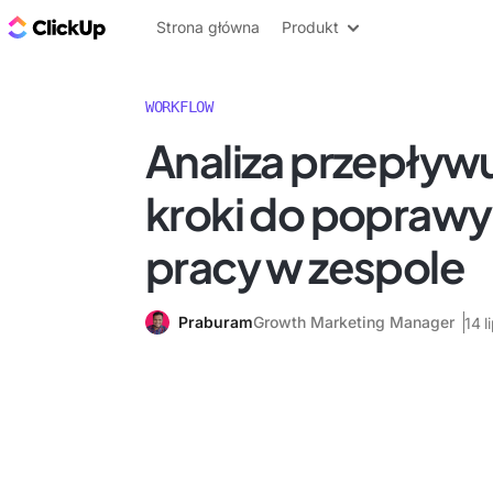
ClickUp Blog
Strona główna
Produkt
WORKFLOW
Analiza przepływu
kroki do popraw
pracy w zespole
Praburam
Growth Marketing Manager
14 