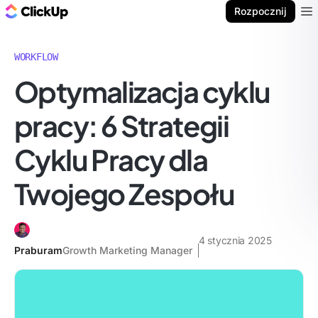
ClickUp Blog
Rozpocznij
Ope
WORKFLOW
Optymalizacja cyklu
pracy: 6 Strategii
Cyklu Pracy dla
Twojego Zespołu
4 stycznia 2025
Praburam
Growth Marketing Manager