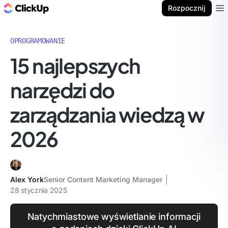
ClickUp Blog
Rozpocznij
Ope
OPROGRAMOWANIE
15 najlepszych
narzędzi do
zarządzania wiedzą w
2026
Alex York
Senior Content Marketing Manager
28 stycznia 2025
Natychmiastowe wyświetlanie informacji