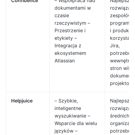
Confluence
– Współpraca nad
Najlepsze
dokumentami w
rozwiązani
czasie
zespołów
rzeczywistym –
programis
Przestrzenie i
i produkt
etykiety –
korzystają
Integracja z
Jira,
ekosystemem
potrzebuj
Atlassian
wewnętrzn
stron wiki i
dokument
projektow
Helpjuice
– Szybkie,
Najlepsze
inteligentne
rozwiązani
wyszukiwanie –
średnich i
Wsparcie dla wielu
organizacji
języków –
potrzebują