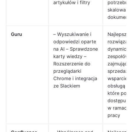
artykułów i filtry
potrzebuj
skalowalne
dokumenta
Guru
– Wyszukiwanie i
Najlepsze
odpowiedzi oparte
rozwiązani
na AI – Sprawdzone
dynamiczn
karty wiedzy –
zespołów
Rozszerzenie do
zajmującyc
przeglądarki
sprzedażą,
Chrome i integracja
wsparciem 
ze Slackiem
obsługą kli
które potr
dostępu d
w ramach 
pracy