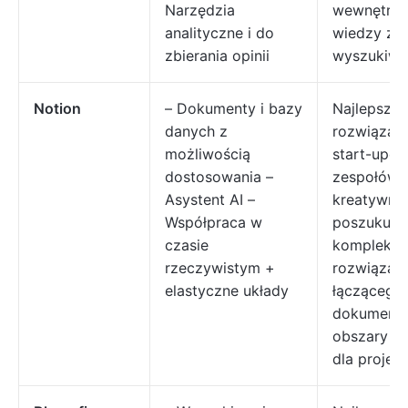
Narzędzia
wewnętrzn
analityczne i do
wiedzy z f
zbierania opinii
wyszukiwa
Notion
– Dokumenty i bazy
Najlepsze
danych z
rozwiązani
możliwością
start-upów
dostosowania –
zespołów
Asystent AI –
kreatywny
Współpraca w
poszukują
czasie
kompleks
rzeczywistym +
rozwiązani
elastyczne układy
łączącego
dokumenty
obszary r
dla projek