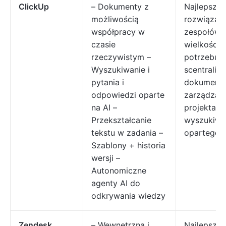
ClickUp
– Dokumenty z
Najlepsze
możliwością
rozwiązani
współpracy w
zespołów 
czasie
wielkości, 
rzeczywistym –
potrzebują
Wyszukiwanie i
scentraliz
pytania i
dokumentac
odpowiedzi oparte
zarządzan
na AI –
projektami 
Przekształcanie
wyszukiwa
tekstu w zadania –
opartego n
Szablony + historia
wersji –
Autonomiczne
agenty AI do
odkrywania wiedzy
Zendesk
– Wewnętrzna i
Najlepsze