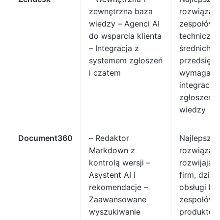
zewnętrzna baza
rozwiązani
wiedzy – Agenci AI
zespołów 
do wsparcia klienta
techniczn
– Integracja z
średnich i
systemem zgłoszeń
przedsiębi
i czatem
wymagają
integracji
zgłoszeń z
wiedzy
Document360
– Redaktor
Najlepsze
Markdown z
rozwiązani
kontrolą wersji –
rozwijając
Asystent AI i
firm, dział
rekomendacje –
obsługi kli
Zaawansowane
zespołów
wyszukiwanie
produktow