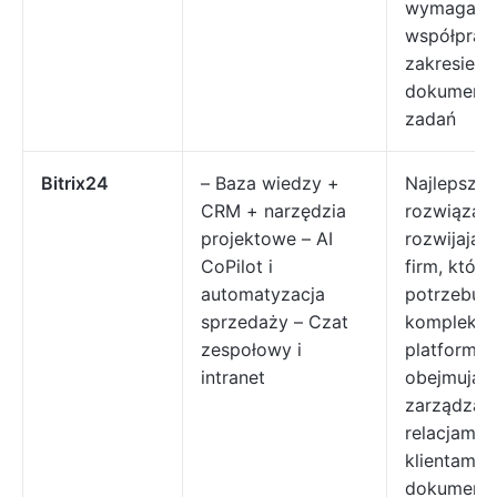
wymagają
współprac
zakresie
dokumentó
zadań
Bitrix24
– Baza wiedzy +
Najlepsze
CRM + narzędzia
rozwiązani
projektowe – AI
rozwijając
CoPilot i
firm, które
automatyzacja
potrzebują
sprzedaży – Czat
komplekso
zespołowy i
platformy
intranet
obejmujące
zarządzan
relacjami z
klientami, 
dokumenta