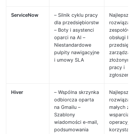
ServiceNow
– Silnik cyklu pracy
Najlepsze
dla przedsiębiorstw
rozwiązani
– Boty i asystenci
zespołów I
oparci na AI –
obsługi kli
Niestandardowe
przedsiębi
pulpity nawigacyjne
zarządzaj
i umowy SLA
złożonymi 
pracy i
zgłoszenia
Hiver
– Wspólna skrzynka
Najlepsze
odbiorcza oparta
rozwiązani
na Gmailu –
małych ze
Szablony
wsparcia l
wiadomości e-mail,
operacyjn
podsumowania
korzystają