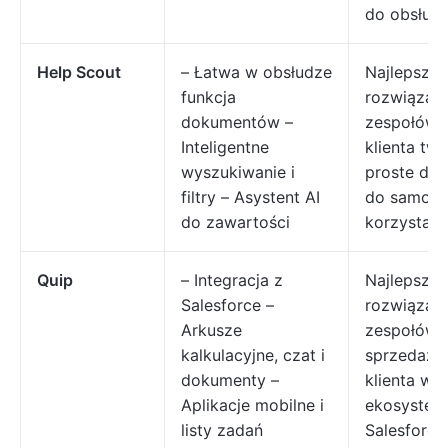
do obsługi 
Help Scout
– Łatwa w obsłudze
Najlepsze
funkcja
rozwiązani
dokumentów –
zespołów 
Inteligentne
klienta tw
wyszukiwanie i
proste do
filtry – Asystent AI
do samodz
do zawartości
korzystani
Quip
– Integracja z
Najlepsze
Salesforce –
rozwiązani
Arkusze
zespołów
kalkulacyjne, czat i
sprzedaży 
dokumenty –
klienta w
Aplikacje mobilne i
ekosystem
listy zadań
Salesforce