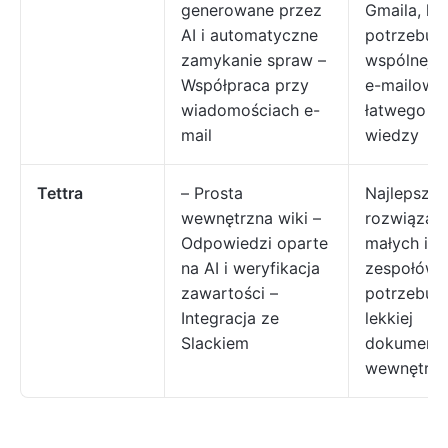
generowane przez
Gmaila, kt
AI i automatyczne
potrzebują
zamykanie spraw –
wspólnej s
Współpraca przy
e-mailowej
wiadomościach e-
łatwego d
mail
wiedzy
Tettra
– Prosta
Najlepsze
wewnętrzna wiki –
rozwiązani
Odpowiedzi oparte
małych i ś
na AI i weryfikacja
zespołów
zawartości –
potrzebuj
Integracja ze
lekkiej
Slackiem
dokumenta
wewnętrzn