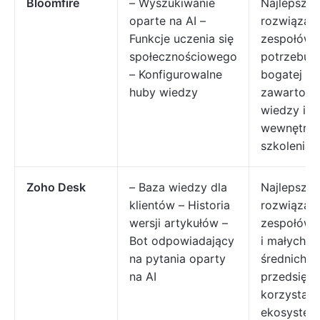
Bloomfire
– Wyszukiwanie
Najlepsze
oparte na AI –
rozwiązani
Funkcje uczenia się
zespołów
społecznościowego
potrzebuj
– Konfigurowalne
bogatej w
huby wiedzy
zawartość
wiedzy i
wewnętrz
szkolenia
Zoho Desk
– Baza wiedzy dla
Najlepsze
klientów – Historia
rozwiązani
wersji artykułów –
zespołów 
Bot odpowiadający
i małych o
na pytania oparty
średnich
na AI
przedsiębi
korzystają
ekosystem