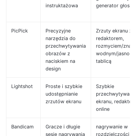
instruktażowa
generator głosu 
PicPick
Precyzyjne
Zrzuty ekranu z
narzędzia do
redaktorem,
przechwytywania
rozmyciem/znak
obrazów z
wodnym/jasności
naciskiem na
tablicą
design
Lightshot
Proste i szybkie
Szybkie
udostępnianie
przechwytywani
zrzutów ekranu
ekranu, redaktor
online
Bandicam
Gracze i długie
nagrywanie w
sesje nagrywania
rozdzielczości 4