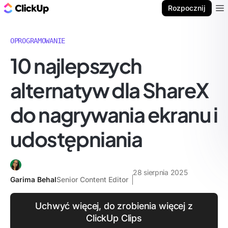
ClickUp Blog
Rozpocznij
Ope
OPROGRAMOWANIE
10 najlepszych
alternatyw dla ShareX
do nagrywania ekranu i
udostępniania
28 sierpnia 2025
Garima Behal
Senior Content Editor
Uchwyć więcej, do zrobienia więcej z
ClickUp Clips