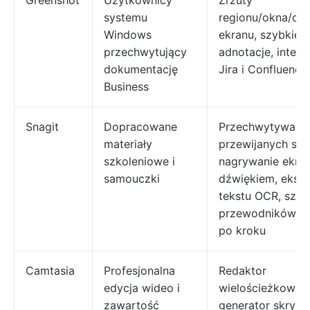
Greenshot
Użytkownicy
Zrzuty
systemu
regionu/okna/ca
Windows
ekranu, szybkie
przechwytujący
adnotacje, integr
dokumentację
Jira i Confluence
Business
Snagit
Dopracowane
Przechwytywani
materiały
przewijanych str
szkoleniowe i
nagrywanie ekra
samouczki
dźwiękiem, ekstr
tekstu OCR, szab
przewodników k
po kroku
Camtasia
Profesjonalna
Redaktor
edycja wideo i
wielościeżkowy,
zawartość
generator skrypt