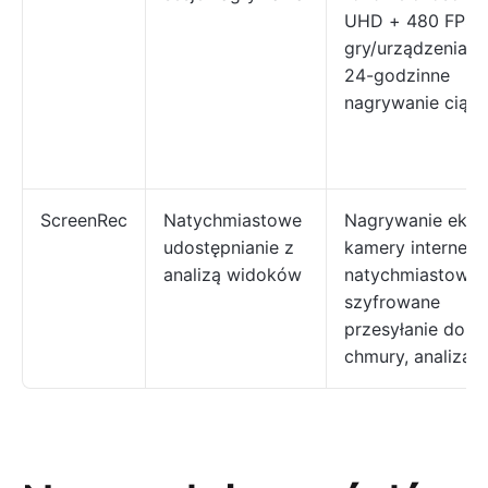
UHD + 480 FPS, 
gry/urządzenia/e
24-godzinne
nagrywanie ciągł
ScreenRec
Natychmiastowe
Nagrywanie ekran
udostępnianie z
kamery interneto
analizą widoków
natychmiastowe
szyfrowane
przesyłanie do
chmury, analiza 