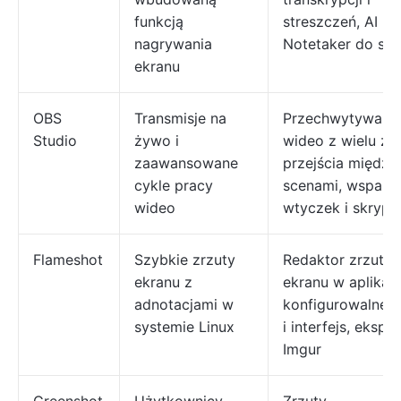
funkcją
streszczeń, AI
nagrywania
Notetaker do sp
ekranu
OBS
Transmisje na
Przechwytywani
Studio
żywo i
wideo z wielu źró
zaawansowane
przejścia między
cykle pracy
scenami, wsparci
wideo
wtyczek i skryp
Flameshot
Szybkie zrzuty
Redaktor zrzutó
ekranu z
ekranu w aplikacj
adnotacjami w
konfigurowalne s
systemie Linux
i interfejs, ekspo
Imgur