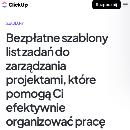
ClickUp Blog
Rozpocznij
Ope
SZABLONY
Bezpłatne szablony
list zadań do
zarządzania
projektami, które
pomogą Ci
efektywnie
organizować pracę