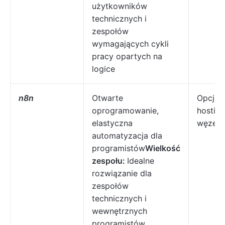
użytkowników
technicznych i
zespołów
wymagających cykli
pracy opartych na
logice
n8n
Otwarte
Opcja 
oprogramowanie,
hostin
elastyczna
węzeł k
automatyzacja dla
programistów
Wielkość
zespołu:
Idealne
rozwiązanie dla
zespołów
technicznych i
wewnętrznych
programistów