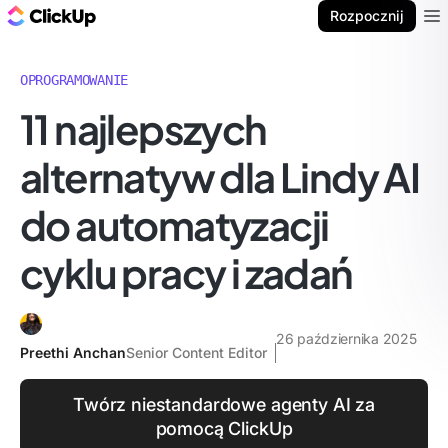
ClickUp Blog
Rozpocznij
Ope
OPROGRAMOWANIE
11 najlepszych
alternatyw dla Lindy AI
do automatyzacji
cyklu pracy i zadań
26 października 2025
Preethi Anchan
Senior Content Editor
Twórz niestandardowe agenty AI za
pomocą ClickUp