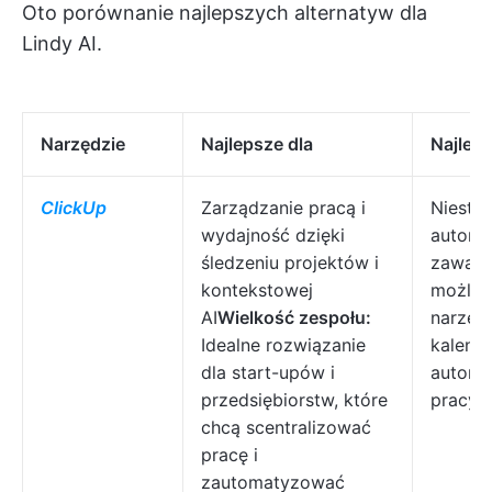
Oto porównanie najlepszych alternatyw dla
Lindy AI.
Narzędzie
Najlepsze dla
Najleps
ClickUp
Zarządzanie pracą i
Niesta
wydajność dzięki
automa
śledzeniu projektów i
zawarto
kontekstowej
możliwo
AI
Wielkość zespołu:
narzęd
Idealne rozwiązanie
kalend
dla start-upów i
automa
przedsiębiorstw, które
pracy
chcą scentralizować
pracę i
zautomatyzować