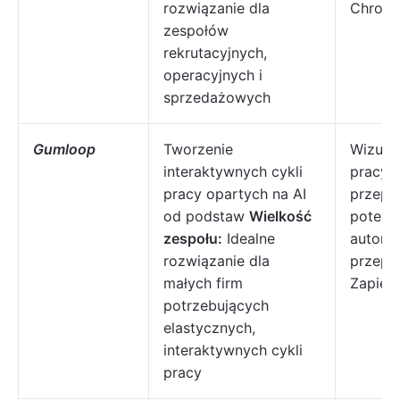
rozwiązanie dla
Chrom
zespołów
rekrutacyjnych,
operacyjnych i
sprzedażowych
Gumloop
Tworzenie
Wizual
interaktywnych cykli
pracy, 
pracy opartych na AI
przepł
od podstaw
Wielkość
potencj
zespołu:
Idealne
automa
rozwiązanie dla
przepł
małych firm
Zapier
potrzebujących
elastycznych,
interaktywnych cykli
pracy