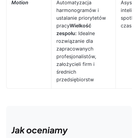
Motion
Automatyzacja
Asysten
harmonogramów i
intelig
ustalanie priorytetów
spotkań
pracy
Wielkość
czasu s
zespołu:
Idealne
rozwiązanie dla
zapracowanych
profesjonalistów,
założycieli firm i
średnich
przedsiębiorstw
Jak oceniamy