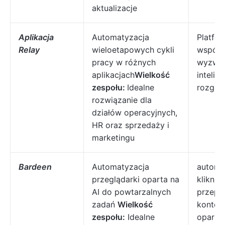
aktualizacje
Aplikacja
Automatyzacja
Platfo
Relay
wieloetapowych cykli
wspóln
pracy w różnych
wyzwal
aplikacjach
Wielkość
intelig
zespołu:
Idealne
rozgałę
rozwiązanie dla
działów operacyjnych,
HR oraz sprzedaży i
marketingu
Bardeen
Automatyzacja
automa
przeglądarki oparta na
kliknię
AI do powtarzalnych
przepł
zadań
Wielkość
kontek
zespołu:
Idealne
oparte