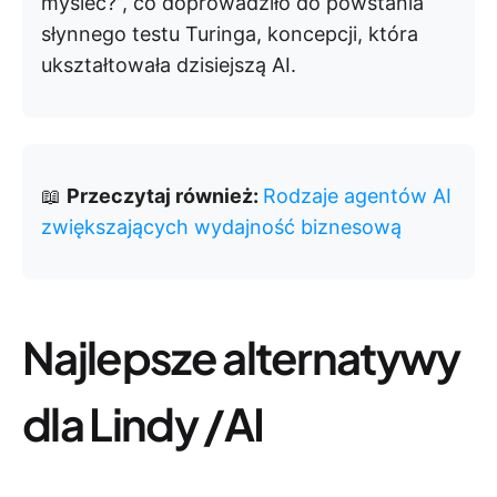
myśleć?”, co doprowadziło do powstania
słynnego testu Turinga, koncepcji, która
ukształtowała dzisiejszą AI.
📖
Przeczytaj również:
Rodzaje agentów AI
zwiększających wydajność biznesową
Najlepsze alternatywy
dla Lindy /AI