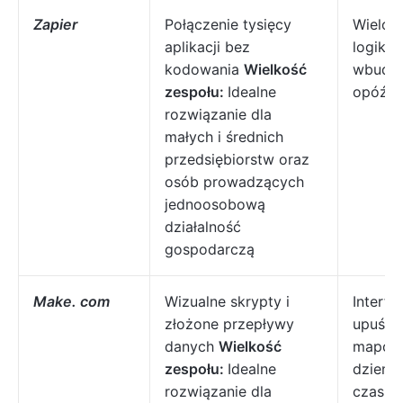
Zapier
Połączenie tysięcy
Wielokr
aplikacji bez
logika
kodowania
Wielkość
wbudow
zespołu:
Idealne
opóźni
rozwiązanie dla
małych i średnich
przedsiębiorstw oraz
osób prowadzących
jednoosobową
działalność
gospodarczą
Make. com
Wizualne skrypty i
Interfe
złożone przepływy
upuść”
danych
Wielkość
mapowa
zespołu:
Idealne
dzienn
rozwiązanie dla
czasie