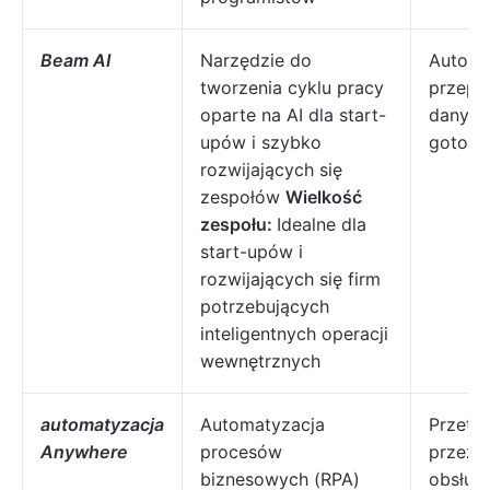
Beam AI
Narzędzie do
Automa
tworzenia cyklu pracy
przepł
oparte na AI dla start-
danych
upów i szybko
gotowe
rozwijających się
zespołów
Wielkość
zespołu:
Idealne dla
start-upów i
rozwijających się firm
potrzebujących
inteligentnych operacji
wewnętrznych
automatyzacja
Automatyzacja
Przetw
Anywhere
procesów
przez A
biznesowych (RPA)
obsług