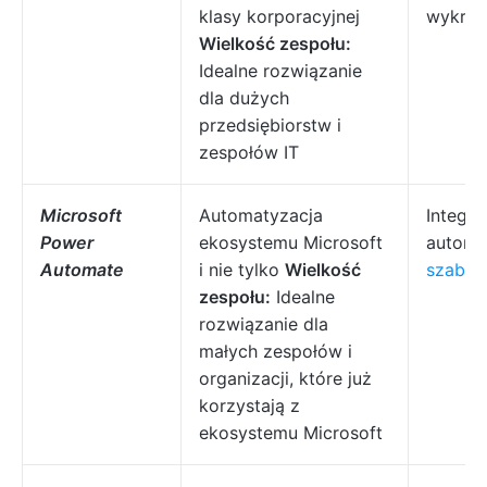
klasy korporacyjnej
wykryw
Wielkość zespołu:
Idealne rozwiązanie
dla dużych
przedsiębiorstw i
zespołów IT
Microsoft
Automatyzacja
Integra
Power
ekosystemu Microsoft
automa
Automate
i nie tylko
Wielkość
szablo
zespołu:
Idealne
rozwiązanie dla
małych zespołów i
organizacji, które już
korzystają z
ekosystemu Microsoft