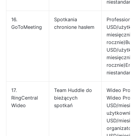
niestandard
16.
Spotkania
Professional:
GoToMeeting
chronione hasłem
USD/użytko
miesięcznie 
rocznie)Busi
USD/użytko
miesięcznie 
rocznie)Ente
niestandard
17.
Team Huddle do
Wideo Pro: b
RingCentral
bieżących
Wideo Pro+:
Wideo
spotkań
USD/miesiąc
użytkownika
USD/miesiąc
organizator
USD/miesiąc