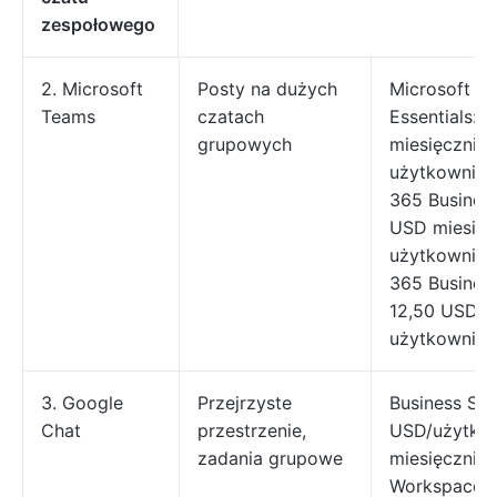
zespołowego
2. Microsoft
Posty na dużych
Microsoft T
Teams
czatach
Essentials: 
grupowych
miesięcznie 
użytkownika
365 Business
USD miesięc
użytkownika
365 Busines
12,50 USD m
użytkownika
3. Google
Przejrzyste
Business Star
Chat
przestrzenie,
USD/użytko
zadania grupowe
miesięcznie
Workspace)B