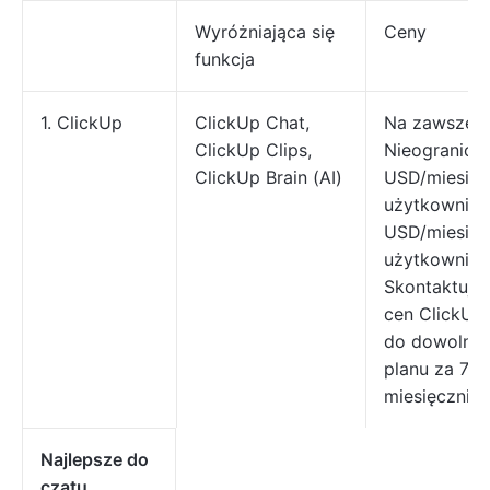
Wyróżniająca się
Ceny
funkcja
1. ClickUp
ClickUp Chat,
Na zawsze 
ClickUp Clips,
Nieograniczo
ClickUp Brain (AI)
USD/miesiąc
użytkownika 
USD/miesiąc
użytkownika 
Skontaktuj s
cen ClickUp 
do dowolneg
planu za 7 
miesięcznie
Najlepsze do
czatu