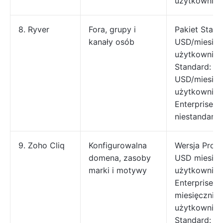
użytkownika
8. Ryver
Fora, grupy i
Pakiet Start
kanały osób
USD/miesiąc
użytkownikó
Standard: 64
USD/miesiąc
użytkownikó
Enterprise: 
niestandard
9. Zoho Cliq
Konfigurowalna
Wersja Profe
domena, zasoby
USD miesięc
marki i motywy
użytkownika
Enterprise: 
miesięcznie 
użytkownika
Standard: 1