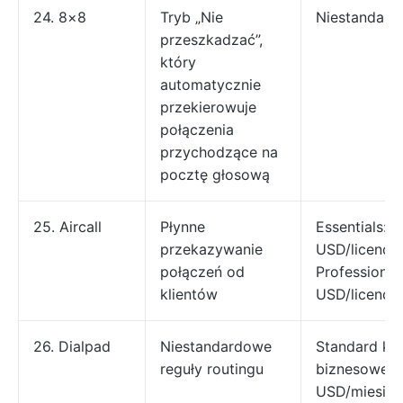
24. 8×8
Tryb „Nie
Niestandard
przeszkadzać”,
który
automatycznie
przekierowuje
połączenia
przychodzące na
pocztę głosową
25. Aircall
Płynne
Essentials: 4
przekazywanie
USD/licencja
połączeń od
Professional
klientów
USD/licencja
26. Dialpad
Niestandardowe
Standard ko
reguły routingu
biznesowej: 
USD/miesiąc