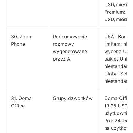
USD/miesiąc
Premium: 19
USD/miesiąc
30. Zoom
Podsumowanie
USA i Kanada
Phone
rozmowy
limitem: nie
wygenerowane
wycena USA 
przez AI
pakiet Unlim
niestandard
Global Selec
niestandard
31. Ooma
Grupy dzwonków
Ooma Office 
Office
19,95 USD/m
użytkownika
Pro: 24,95 
na użytkow