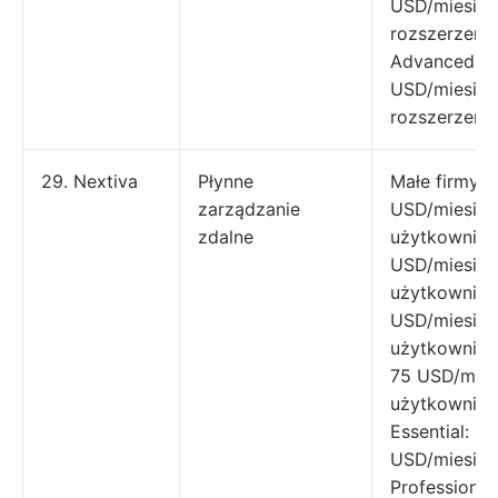
USD/miesiąc
rozszerzenie
Advanced: 3
USD/miesiąc
rozszerzenie
29. Nextiva
Płynne
Małe firmy Di
zarządzanie
USD/miesiąc
zdalne
użytkownika
USD/miesiąc
użytkownika
USD/miesiąc
użytkownika
75 USD/mies
użytkownika
Essential: 12
USD/miesiąc
Professional