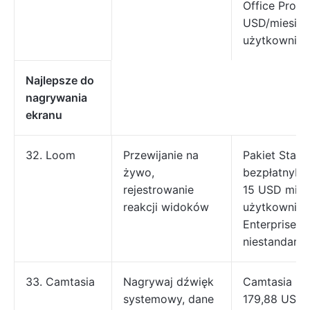
Office Pro P
USD/miesiąc
użytkownika
Najlepsze do
nagrywania
ekranu
32. Loom
Przewijanie na
Pakiet Starte
żywo,
bezpłatnyPak
rejestrowanie
15 USD mies
reakcji widoków
użytkownika
Enterprise:
niestandard
33. Camtasia
Nagrywaj dźwięk
Camtasia Ess
systemowy, dane
179,88 USD/