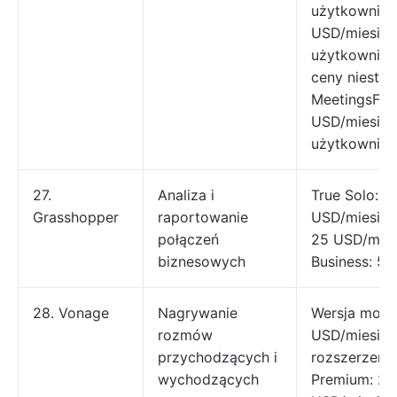
użytkownika
USD/miesiąc
użytkownika 
ceny niesta
MeetingsFre
USD/miesiąc
użytkownika
27.
Analiza i
True Solo: 1
Grasshopper
raportowanie
USD/miesiąc 
połączeń
25 USD/mies
biznesowych
Business: 5
28. Vonage
Nagrywanie
Wersja mobil
rozmów
USD/miesiąc
przychodzących i
rozszerzenie
wychodzących
Premium: 29