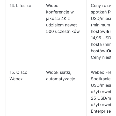
14. Lifesize
Wideo
Ceny rozwią
konferencje w
spotkań
Plu
jakości 4K z
USD/miesiąc
udziałem nawet
(minimum 10
500 uczestników
hostów)
Ente
14,95 USD/m
hosta (mini
hostów)
Orga
Ceny niesta
15. Cisco
Widok siatki,
Webex Free
Webex
automatyzacje
Spotkanie: 1
USD/miesiąc
użytkownika
25 USD/mies
użytkownik
Enterprise: 