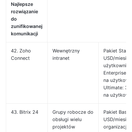
Najlepsze
rozwiązanie
do
zunifikowanej
komunikacji
42. Zoho
Wewnętrzny
Pakiet Starte
Connect
intranet
USD/miesiąc
użytkownika
Enterprise: 
na użytkown
Ultimate: 3 
na użytkown
43. Bitrix 24
Grupy robocze do
Pakiet Basic:
obsługi wielu
USD/miesiąc
projektów
organizację 