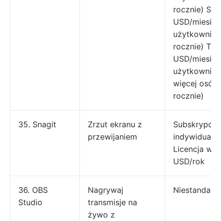
rocznie) Sol
USD/miesiąc
użytkownika 
rocznie) Tea
USD/miesiąc
użytkownika 
więcej osób 
rocznie)
35. Snagit
Zrzut ekranu z
Subskrypcja
przewijaniem
indywidualn
Licencja wie
USD/rok
36. OBS
Nagrywaj
Niestandard
Studio
transmisje na
żywo z