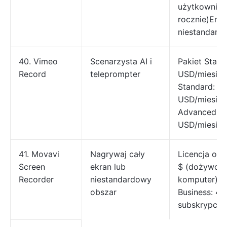
użytkownika 
rocznie)Ente
niestandard
40. Vimeo
Scenarzysta AI i
Pakiet Starte
Record
teleprompter
USD/miesiąc
Standard: 3
USD/miesiąc
Advanced: 1
USD/miesiąc
41. Movavi
Nagrywaj cały
Licencja oso
Screen
ekran lub
$ (dożywotni
Recorder
niestandardowy
komputer) L
obszar
Business: 49
subskrypcja)