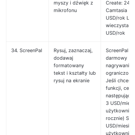
myszy i dźwięk z
Create: 249
mikrofonu
Camtasia Pr
USD/rok Lic
wieczysta: 
USD/rok
34. ScreenPal
Rysuj, zaznaczaj,
ScreenPal of
dodawaj
darmowy pr
formatowany
nagrywania 
tekst i kształty lub
ograniczonym
rysuj na ekranie
Jeśli chcesz
funkcji, ceny
następujące:
3 USD/miesi
użytkownika 
rocznie) Sol
USD/miesiąc
użytkownika 