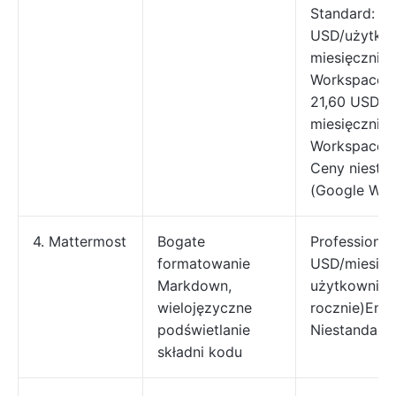
Standard: 14
USD/użytko
miesięcznie
Workspace)B
21,60 USD/u
miesięcznie
Workspace)E
Ceny niesta
(Google Wor
4. Mattermost
Bogate
Professional:
formatowanie
USD/miesiąc
Markdown,
użytkownika 
wielojęzyczne
rocznie)Ente
podświetlanie
Niestandard
składni kodu