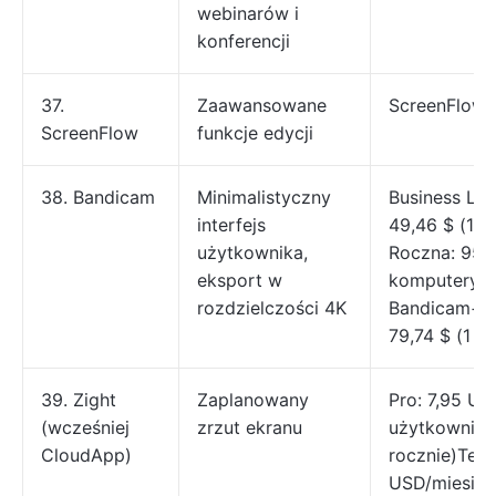
webinarów i
konferencji
37.
Zaawansowane
ScreenFlow 
ScreenFlow
funkcje edycji
38. Bandicam
Minimalistyczny
Business Lic
interfejs
49,46 $ (1 k
użytkownika,
Roczna: 95,9
eksport w
komputery)
rozdzielczości 4K
Bandicam+Ba
79,74 $ (1 k
39. Zight
Zaplanowany
Pro: 7,95 US
(wcześniej
zrzut ekranu
użytkownika 
CloudApp)
rocznie)Tea
USD/miesiąc