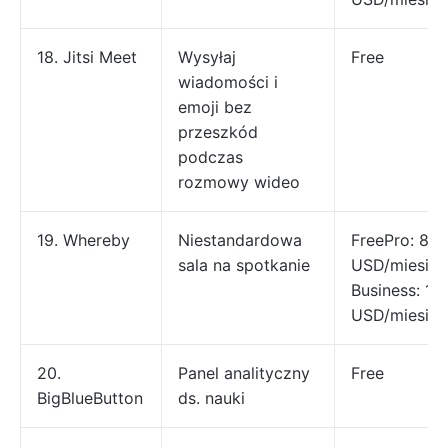
18. Jitsi Meet
Wysyłaj
Free
wiadomości i
emoji bez
przeszkód
podczas
rozmowy wideo
19. Whereby
Niestandardowa
FreePro: 8,9
sala na spotkanie
USD/miesiąc
Business: 11,
USD/miesiąc
20.
Panel analityczny
Free
BigBlueButton
ds. nauki