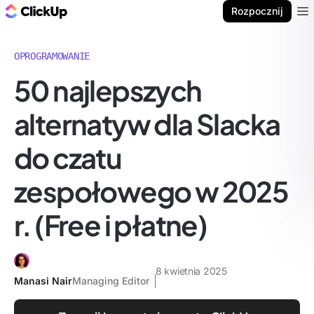
ClickUp Blog
Rozpocznij
Ope
OPROGRAMOWANIE
50 najlepszych
alternatyw dla Slacka
do czatu
zespołowego w 2025
r. (Free i płatne)
8 kwietnia 2025
Manasi Nair
Managing Editor