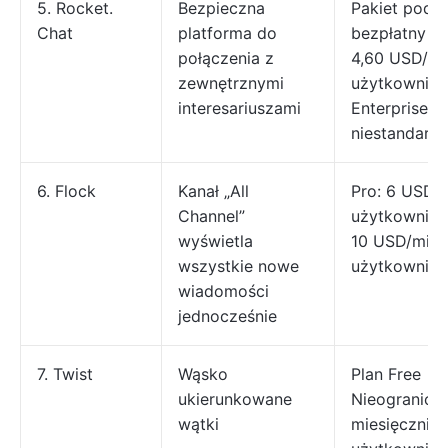
5. Rocket.
Bezpieczna
Pakiet pods
Chat
platforma do
bezpłatny Pa
połączenia z
4,60 USD/mi
zewnętrznymi
użytkownika
interesariuszami
Enterprise:
niestandard
6. Flock
Kanał „All
Pro: 6 USD/m
Channel”
użytkownika 
wyświetla
10 USD/mies
wszystkie nowe
użytkownika
wiadomości
jednocześnie
7. Twist
Wąsko
Plan Free
ukierunkowane
Nieogranicz
wątki
miesięcznie 