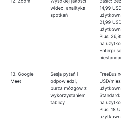
12. Zoom
Wysokiej jakości
Basic: Bezpł
wideo, analityka
14,99 USD/m
spotkań
użytkownika
21,99 USD/m
użytkownika
Plus: 26,99 
na użytkown
Enterprise: 
niestandard
13. Google
Sesja pytań i
FreeBusiness
Meet
odpowiedzi,
USD/miesiąc
burza mózgów z
użytkownika
wykorzystaniem
Standard: 1
tablicy
na użytkown
Plus: 18 USD
użytkownika