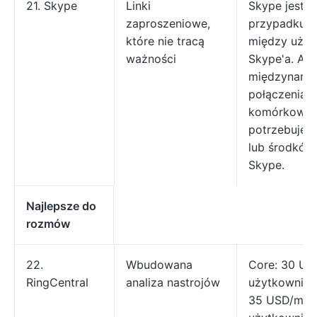
21. Skype
Linki
Skype jest 
zaproszeniowe,
przypadku p
które nie tracą
między użyt
ważności
Skype'a. Ab
międzynaro
połączenia n
komórkowe i
potrzebujesz
lub środków
Skype.
Najlepsze do
rozmów
22.
Wbudowana
Core: 30 US
RingCentral
analiza nastrojów
użytkownika
35 USD/mies