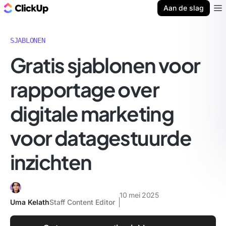
ClickUp Blog
Aan de slag
Ope
SJABLONEN
Gratis sjablonen voor
rapportage over
digitale marketing
voor datagestuurde
inzichten
10 mei 2025
Uma Kelath
Staff Content Editor