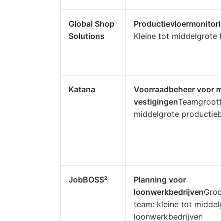
Global Shop
Productievloermonitor
Solutions
Kleine tot middelgrote 
Katana
Voorraadbeheer voor 
vestigingen
Teamgrootte
middelgrote productieb
JobBOSS²
Planning voor
loonwerkbedrijven
Groo
team: kleine tot middel
loonwerkbedrijven