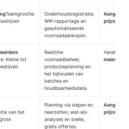
ing
Teamgrootte:
Onderhoudsregistratie,
Aangepast
bedrijven
WIP-rapportage en
prijzen
geautomatiseerde
voorraadaankopen.
meerdere
Realtime
Vanaf
$ 29
: Kleine tot
voorraadbeheer,
maand
edrijven
productieplanning en
het bijhouden van
batches en
houdbaarheidsdata.
Planning via slepen en
Aangepast
tte van het
neerzetten, wat-als-
prijzen
grote
analyses en snelle,
gratis offertes.