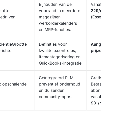
Bijhouden van de
Vanaf
$
otte:
voorraad in meerdere
229/maand
edrijven
magazijnen,
(Essentials)
werkorderkalenders
en MRP-functies.
ciëntie
Grootte
Definities voor
Aangepast
richte
kwaliteitscontroles,
prijzen
itemcategorisering en
QuickBooks-integratie.
Geïntegreerd PLM,
Gratis (1 ap
: opschalende
preventief onderhoud
Betaalde
en duizenden
abonnemen
community-apps.
vanaf
$31/maand