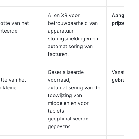
AI en XR voor
Aangepast
otte van het
betrouwbaarheid van
prijzen
nteerde
apparatuur,
storingsmeldingen en
automatisering van
facturen.
Geserialiseerde
Vanaf
$50 
tte van het
voorraad,
gebruiker/
 kleine
automatisering van de
toewijzing van
middelen en voor
tablets
geoptimaliseerde
gegevens.