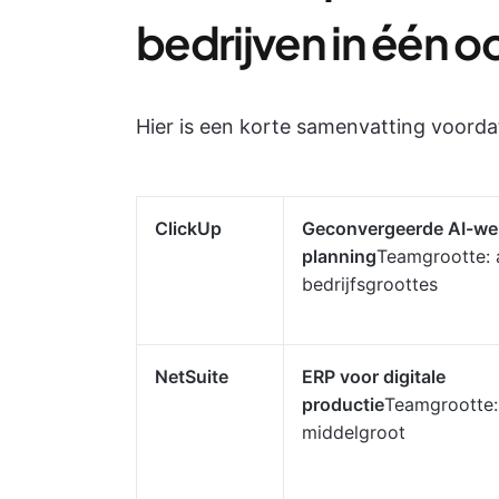
bedrijven in één 
Hier is een korte samenvatting voordat
ClickUp
Geconvergeerde AI-we
planning
Teamgrootte: a
bedrijfsgroottes
NetSuite
ERP voor digitale
productie
Teamgrootte:
middelgroot