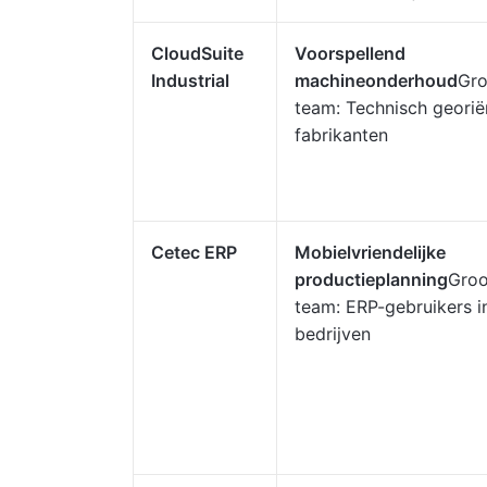
CloudSuite
Voorspellend
Industrial
machineonderhoud
Gro
team: Technisch georië
fabrikanten
Cetec ERP
Mobielvriendelijke
productieplanning
Groo
team: ERP-gebruikers in
bedrijven