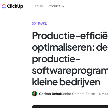
ClickUp Blog
Thuis
Product
SOFTWARE
Productie-efficië
optimaliseren: de
productie-
softwareprogram
kleine bedrijven
Garima Behal
Senior Content Editor
14 maa