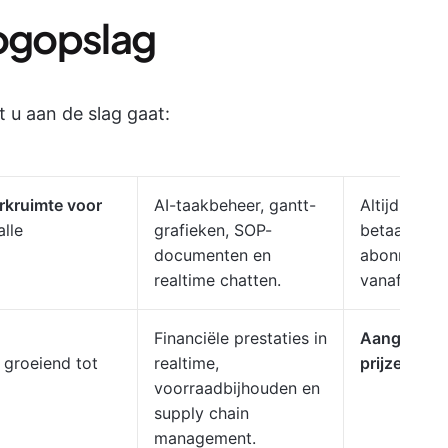
oogopslag
 u aan de slag gaat:
rkruimte voor
AI-taakbeheer, gantt-
Altijd gratis
lle
grafieken, SOP-
betaalde
documenten en
abonnemen
realtime chatten.
vanaf
$7/m
Financiële prestaties in
Aangepast
 groeiend tot
realtime,
prijzen
voorraadbijhouden en
supply chain
management.