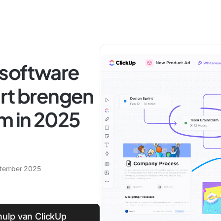
 software
art brengen
m in 2025
tember 2025
ulp van ClickUp