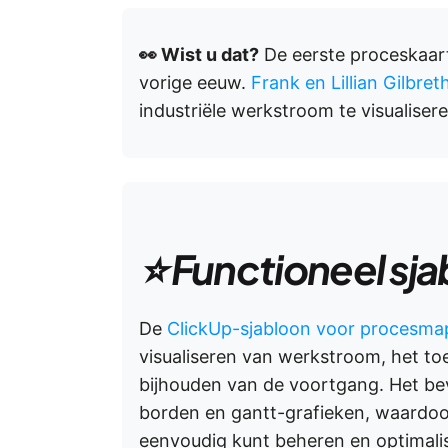
👀 Wist u dat?
De eerste proceskaarte
vorige eeuw.
Frank en Lillian Gilbret
industriële werkstroom te visualiser
⭐ Functioneel sj
De
ClickUp-sjabloon voor procesma
visualiseren van werkstroom, het to
bijhouden van de voortgang. Het bev
borden en gantt-grafieken, waardoo
eenvoudig kunt beheren en optimali