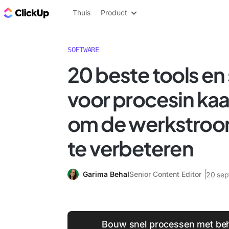
ClickUp Blog
Thuis
Product
SOFTWARE
20 beste tools en
voor procesin ka
om de werkstroo
te verbeteren
Garima Behal
Senior Content Editor
20 sep
Bouw snel processen met beh